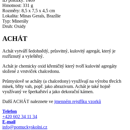
ID položky:
1469
Hmotnost:
331 g
Rozměry:
8,5 x 7,5 x 4,5 cm
Lokalita:
Minas Geraís, Brazílie
Typ:
Minerály
Druh:
Oxidy
ACHÁT
Achát vytváří šedohnědý, průsvitný, kulovitý agregát, který je
rozříznutý a vyleštěný.
Achát je chemicky oxid křemičitý který tvoří kulovité agregáty
složené z vrstviček chalcedonu.
Průmyslově se acháty (a chalcedony) využívají na výrobu třecích
misek, břity vah, popř. jako abrazivum. Achát je také hojně
využívaný ve šperkařství a jako dekorační kámen.
Další ACHÁT naleznete ve
jmenném rejstříku vzorků
Telefon
+420 602 34 11 34
E-mail
info@pomuckyskolni.cz