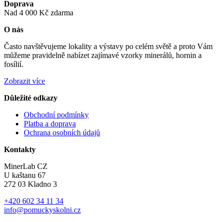
Doprava
Nad 4 000 Kč zdarma
O nás
Často navštěvujeme lokality a výstavy po celém světě a proto Vám
můžeme pravidelně nabízet zajímavé vzorky minerálů, hornin a
fosílií.
Zobrazit více
Důležité odkazy
Obchodní podmínky
Platba a doprava
Ochrana osobních údajů
Kontakty
MinerLab CZ
U kaštanu 67
272 03 Kladno 3
+420 602 34 11 34
info@pomuckyskolni.cz