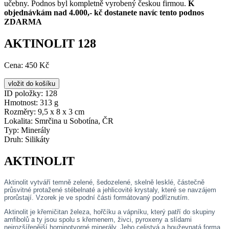
učebny. Podnos byl kompletně vyrobený českou firmou.
K
objednávkám nad 4.000,- kč dostanete navíc tento podnos
ZDARMA
AKTINOLIT 128
Cena:
450 Kč
ID položky:
128
Hmotnost:
313 g
Rozměry:
9,5 x 8 x 3 cm
Lokalita:
Smrčina u Sobotína, ČR
Typ:
Minerály
Druh:
Silikáty
AKTINOLIT
Aktinolit vytváří temně zelené, šedozelené, skelně lesklé, částečně
průsvitné protažené stébelnaté a jehlicovité krystaly, které se navzájem
prorůstají. Vzorek je ve spodní části formátovaný podříznutím.
Aktinolit je křemičitan železa, hořčíku a vápníku, který patří do skupiny
amfibolů a ty jsou spolu s křemenem, živci, pyroxeny a slídami
nejrozšířenější horninotvorné minerály. Jeho celistvá a houževnatá forma