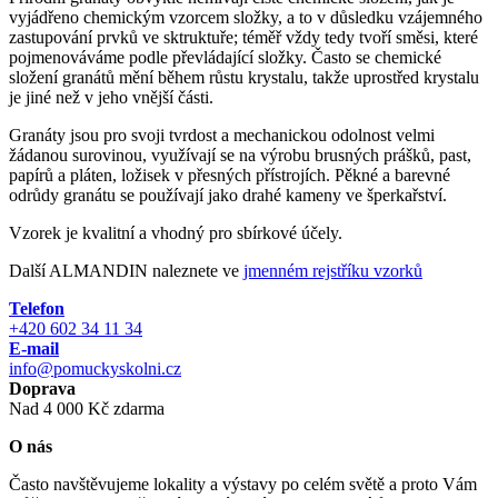
vyjádřeno chemickým vzorcem složky, a to v důsledku vzájemného
zastupování prvků ve sktruktuře; téměř vždy tedy tvoří směsi, které
pojmenováváme podle převládající složky. Často se chemické
složení granátů mění během růstu krystalu, takže uprostřed krystalu
je jiné než v jeho vnější části.
Granáty jsou pro svoji tvrdost a mechanickou odolnost velmi
žádanou surovinou, využívají se na výrobu brusných prášků, past,
papírů a pláten, ložisek v přesných přístrojích. Pěkné a barevné
odrůdy granátu se používají jako drahé kameny ve šperkařství.
Vzorek je kvalitní a vhodný pro sbírkové účely.
Další ALMANDIN naleznete ve
jmenném rejstříku vzorků
Telefon
+420 602 34 11 34
E-mail
info@pomuckyskolni.cz
Doprava
Nad 4 000 Kč zdarma
O nás
Často navštěvujeme lokality a výstavy po celém světě a proto Vám