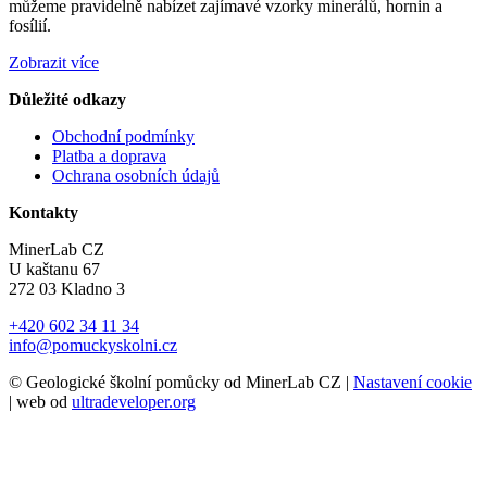
můžeme pravidelně nabízet zajímavé vzorky minerálů, hornin a
fosílií.
Zobrazit více
Důležité odkazy
Obchodní podmínky
Platba a doprava
Ochrana osobních údajů
Kontakty
MinerLab CZ
U kaštanu 67
272 03 Kladno 3
+420 602 34 11 34
info@pomuckyskolni.cz
© Geologické školní pomůcky od MinerLab CZ |
Nastavení cookie
| web od
ultradeveloper.org