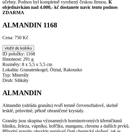
učebny. Podnos byl kompletně vyrobený českou firmou.
K
objednávkám nad 4.000,- kč dostanete navíc tento podnos
ZDARMA
ALMANDIN 1168
Cena:
750 Kč
ID položky:
1168
Hmotnost:
291 g
Rozměry:
8 x 5,5 x 5,5 cm
Lokalita:
Granatenkogel, Ötztal, Rakousko
Typ:
Minerály
Druh:
Silikáty
ALMANDIN
Almandin (odrůda granátu) tvoří temně červenofialové, skelně
lesklé, průsvitné, pěkně ohraničené krystaly.
Granáty jsou skupina významných horninotvorných křemičitanů
hliníku, železa, vápníku, hořčíku, manganu, chromu a dalších prvků.
Přírodní granáty obvykle nemívají čisté chemické složení, jak je