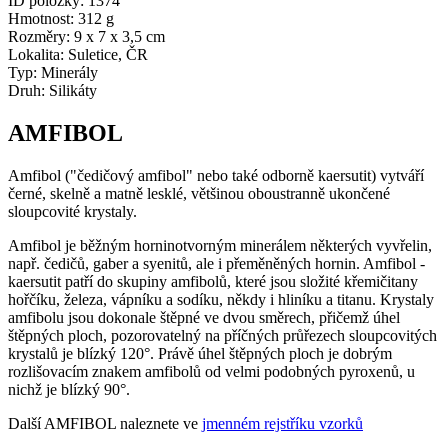
ID položky:
1374
Hmotnost:
312 g
Rozměry:
9 x 7 x 3,5 cm
Lokalita:
Suletice, ČR
Typ:
Minerály
Druh:
Silikáty
AMFIBOL
Amfibol ("čedičový amfibol" nebo také odborně kaersutit) vytváří
černé, skelně a matně lesklé, většinou oboustranně ukončené
sloupcovité krystaly.
Amfibol je běžným horninotvorným minerálem některých vyvřelin,
např. čedičů, gaber a syenitů, ale i přeměněných hornin. Amfibol -
kaersutit patří do skupiny amfibolů, které jsou složité křemičitany
hořčíku, železa, vápníku a sodíku, někdy i hliníku a titanu. Krystaly
amfibolu jsou dokonale štěpné ve dvou směrech, přičemž úhel
štěpných ploch, pozorovatelný na příčných průřezech sloupcovitých
krystalů je blízký 120°. Právě úhel štěpných ploch je dobrým
rozlišovacím znakem amfibolů od velmi podobných pyroxenů, u
nichž je blízký 90°.
Další AMFIBOL naleznete ve
jmenném rejstříku vzorků