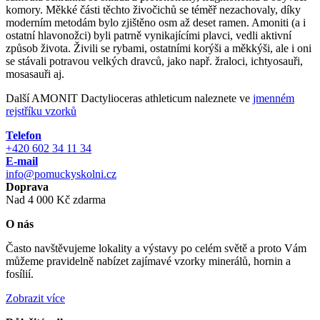
komory. Měkké části těchto živočichů se téměř nezachovaly, díky
moderním metodám bylo zjištěno osm až deset ramen. Amoniti (a i
ostatní hlavonožci) byli patrně vynikajícími plavci, vedli aktivní
způsob života. Živili se rybami, ostatními korýši a měkkýši, ale i oni
se stávali potravou velkých dravců, jako např. žraloci, ichtyosauři,
mosasauři aj.
Další AMONIT Dactylioceras athleticum naleznete ve
jmenném
rejstříku vzorků
Telefon
+420 602 34 11 34
E-mail
info@pomuckyskolni.cz
Doprava
Nad 4 000 Kč zdarma
O nás
Často navštěvujeme lokality a výstavy po celém světě a proto Vám
můžeme pravidelně nabízet zajímavé vzorky minerálů, hornin a
fosílií.
Zobrazit více