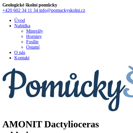
Geologické školní pomůcky
+420 602 34 11 34
info@pomuckyskolni.cz
Úvod
Nabídka
Minerály
Horniny
Fosílie
Ostatní
O nás
Kontakt
AMONIT Dactylioceras