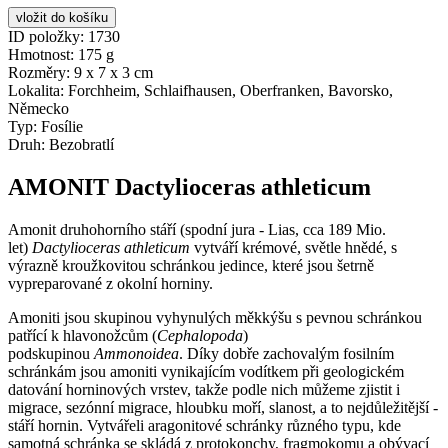
ID položky:
1730
Hmotnost:
175 g
Rozměry:
9 x 7 x 3 cm
Lokalita:
Forchheim, Schlaifhausen, Oberfranken, Bavorsko,
Německo
Typ:
Fosílie
Druh:
Bezobratlí
AMONIT Dactylioceras athleticum
Amonit druhohorního stáří (spodní jura - Lias, cca 189 Mio.
let)
Dactylioceras athleticum
vytváří krémové, světle hnědé, s
výrazně kroužkovitou schránkou jedince, které jsou šetrně
vypreparované z okolní horniny.
Amoniti jsou skupinou vyhynulých měkkýšu s pevnou schránkou
patřící k hlavonožcům (
Cephalopoda
)
podskupinou
Ammonoidea
. Díky dobře zachovalým fosilním
schránkám jsou amoniti vynikajícím vodítkem při geologickém
datování horninových vrstev, takže podle nich můžeme zjistit i
migrace, sezónní migrace, hloubku moří, slanost, a to nejdůležitější -
stáří hornin. Vytvářeli aragonitové schránky různého typu, kde
samotná schránka se skládá z protokonchy, fragmokomu a obývací