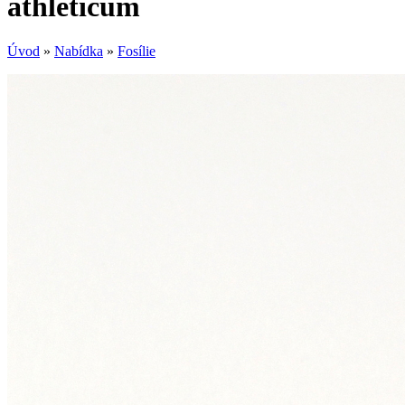
athleticum
Úvod
»
Nabídka
»
Fosílie