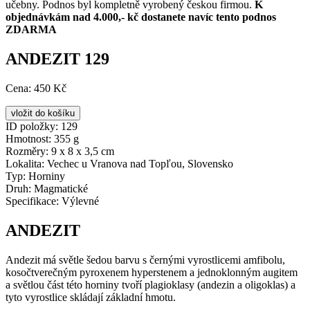
učebny. Podnos byl kompletně vyrobený českou firmou.
K
objednávkám nad 4.000,- kč dostanete navíc tento podnos
ZDARMA
ANDEZIT 129
Cena:
450 Kč
ID položky:
129
Hmotnost:
355 g
Rozměry:
9 x 8 x 3,5 cm
Lokalita:
Vechec u Vranova nad Topľou, Slovensko
Typ:
Horniny
Druh:
Magmatické
Specifikace:
Výlevné
ANDEZIT
Andezit má světle šedou barvu s černými vyrostlicemi amfibolu,
kosočtverečným pyroxenem hyperstenem a jednoklonným augitem
a světlou část této horniny tvoří plagioklasy (andezin a oligoklas) a
tyto vyrostlice skládají základní hmotu.