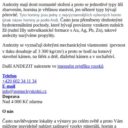
Andezity mají dosti rozmanité složení a proto se jednotlivé typy liší
zbarvením, hornina je většinou masivní, jen některé typy bývají
pórovité.
Tyto horniny jsou jedny z nejvýznamnějších výlevných hornin
Často jsou přeměneny druhotnými
(jinak název horniny je podle And).
hydrotermálními pochody, které bývají provázeny vznikem rudních
žil (rudní žíly subvulkanické formace s Au, Ag, Pb, Zn), takové
andezity nazýváme propylity.
Andezity se vyznačují dobrými mechanickými vlastnostmi (pevnost
v tlaku dosahuje až 3 300 kg/cm
) a proto se hodí na lomový
2
stavební kámen, na štěrk a drtě, dlažební kámen a v sochařství.
Další ANDEZIT naleznete ve
jmenném rejstříku vzorků
Telefon
+420 602 34 11 34
E-mail
info@pomuckyskolni.cz
Doprava
Nad 4 000 Kč zdarma
O nás
Často navštěvujeme lokality a výstavy po celém světě a proto Vám
můžeme pravidelně nabízet zajímavé vzorky minerálů, hornin a