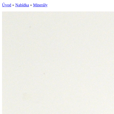
Úvod
»
Nabídka
»
Minerály