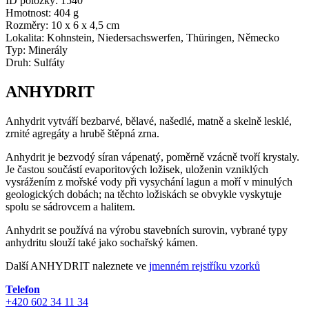
ID položky:
1540
Hmotnost:
404 g
Rozměry:
10 x 6 x 4,5 cm
Lokalita:
Kohnstein, Niedersachswerfen, Thüringen, Německo
Typ:
Minerály
Druh:
Sulfáty
ANHYDRIT
Anhydrit vytváří bezbarvé, bělavé, našedlé, matně a skelně lesklé,
zrnité agregáty a hrubě štěpná zrna.
Anhydrit je bezvodý síran vápenatý, poměrně vzácně tvoří krystaly.
Je častou součástí evaporitových ložisek, uloženin vzniklých
vysrážením z mořské vody při vysychání lagun a moří v minulých
geologických dobách; na těchto ložiskách se obvykle vyskytuje
spolu se sádrovcem a halitem.
Anhydrit se používá na výrobu stavebních surovin, vybrané typy
anhydritu slouží také jako sochařský kámen.
Další ANHYDRIT naleznete ve
jmenném rejstříku vzorků
Telefon
+420 602 34 11 34