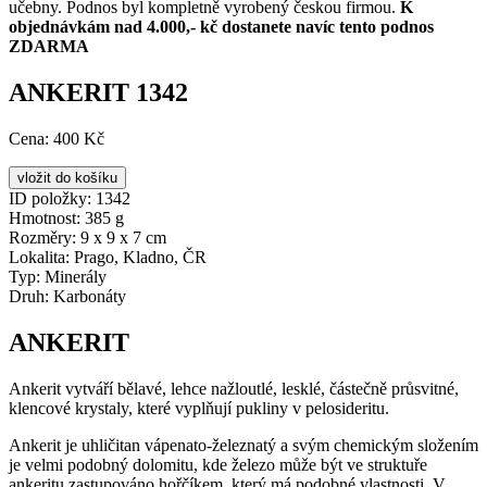
učebny. Podnos byl kompletně vyrobený českou firmou.
K
objednávkám nad 4.000,- kč dostanete navíc tento podnos
ZDARMA
ANKERIT 1342
Cena:
400 Kč
ID položky:
1342
Hmotnost:
385 g
Rozměry:
9 x 9 x 7 cm
Lokalita:
Prago, Kladno, ČR
Typ:
Minerály
Druh:
Karbonáty
ANKERIT
Ankerit vytváří bělavé, lehce nažloutlé, lesklé, částečně průsvitné,
klencové krystaly, které vyplňují pukliny v pelosideritu.
Ankerit je uhličitan vápenato-železnatý a svým chemickým složením
je velmi podobný dolomitu, kde železo může být ve struktuře
ankeritu zastupováno hořčíkem, který má podobné vlastnosti. V