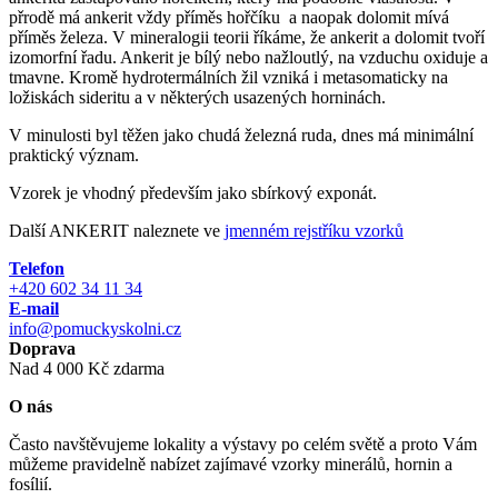
přrodě má ankerit vždy příměs hořčíku a naopak dolomit mívá
příměs železa. V mineralogii teorii říkáme, že ankerit a dolomit tvoří
izomorfní řadu. Ankerit je bílý nebo nažloutlý, na vzduchu oxiduje a
tmavne. Kromě hydrotermálních žil vzniká i metasomaticky na
ložiskách sideritu a v některých usazených horninách.
V minulosti byl těžen jako chudá železná ruda, dnes má minimální
praktický význam.
Vzorek je vhodný především jako sbírkový exponát.
Další ANKERIT naleznete ve
jmenném rejstříku vzorků
Telefon
+420 602 34 11 34
E-mail
info@pomuckyskolni.cz
Doprava
Nad 4 000 Kč zdarma
O nás
Často navštěvujeme lokality a výstavy po celém světě a proto Vám
můžeme pravidelně nabízet zajímavé vzorky minerálů, hornin a
fosílií.