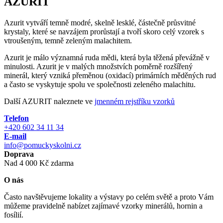
AZURIT
Azurit vytváří temně modré, skelně lesklé, částečně průsvitné
krystaly, které se navzájem prorůstají a tvoří skoro celý vzorek s
vtroušeným, temně zeleným malachitem.
Azurit je málo významná ruda mědi, která byla těžená převážně v
minulosti. Azurit je v malých množstvích poměrně rozšířený
minerál, který vzniká přeměnou (oxidací) primárních měděných rud
a často se vyskytuje spolu ve společnosti zeleného malachitu.
Další AZURIT naleznete ve
jmenném rejstříku vzorků
Telefon
+420 602 34 11 34
E-mail
info@pomuckyskolni.cz
Doprava
Nad 4 000 Kč zdarma
O nás
Často navštěvujeme lokality a výstavy po celém světě a proto Vám
můžeme pravidelně nabízet zajímavé vzorky minerálů, hornin a
fosílií.