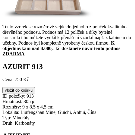
Tento vzorek se rozměrově vejde do jednoho z políček kvalitního
dřevěného podnosu. Podnos má 12 políček a díky bytelné
konstrukci ho můžete využít k přenášení vzorků např. z kabinetu do
učebny. Podnos byl kompletně vyrobený českou firmou.
K
objednávkám nad 4.000,- kč dostanete navíc tento podnos
ZDARMA
AZURIT 913
Cena:
750 Kč
ID položky:
913
Hmotnost:
305 g
Rozměry:
9 x 8,5 x 4,5 cm
Lokalita:
Liufengshan Mine, Guichi, Anhui, Čína
Typ:
Minerály
Druh:
Karbonáty