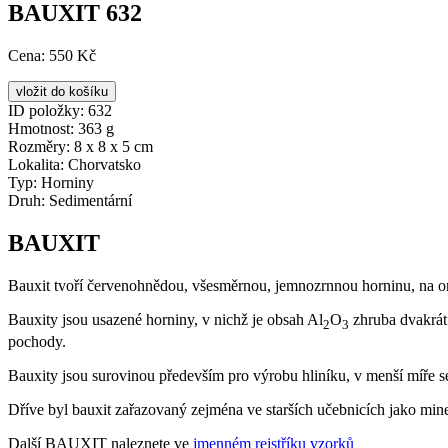
BAUXIT 632
Cena:
550 Kč
ID položky:
632
Hmotnost:
363 g
Rozměry:
8 x 8 x 5 cm
Lokalita:
Chorvatsko
Typ:
Horniny
Druh:
Sedimentární
BAUXIT
Bauxit tvoří červenohnědou, všesměrnou, jemnozrnnou horninu, na omak
Bauxity jsou usazené horniny, v nichž je obsah Al
O
zhruba dvakrát
2
3
pochody.
Bauxity jsou surovinou především pro výrobu hliníku, v menší míře s
Dříve byl bauxit zařazovaný zejména ve starších učebnicích jako mine
Další BAUXIT naleznete ve
jmenném rejstříku vzorků