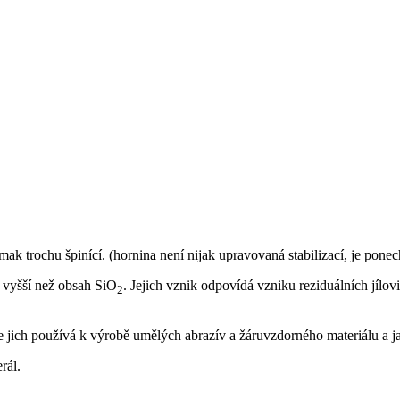
 trochu špinící. (hornina není nijak upravovaná stabilizací, je ponec
 vyšší než obsah SiO
. Jejich vznik odpovídá vzniku reziduálních jílo
2
e jich používá k výrobě umělých abrazív a žáruvzdorného materiálu a 
rál.