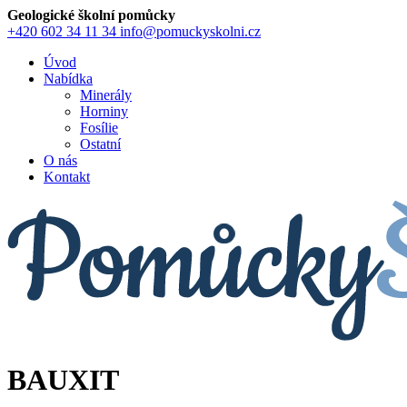
Geologické školní pomůcky
+420 602 34 11 34
info@pomuckyskolni.cz
Úvod
Nabídka
Minerály
Horniny
Fosílie
Ostatní
O nás
Kontakt
BAUXIT