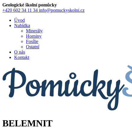
Geologické školní pomůcky
+420 602 34 11 34
info@pomuckyskolni.cz
Úvod
Nabídka
Minerály
Horniny
Fosílie
Ostatní
O nás
Kontakt
BELEMNIT