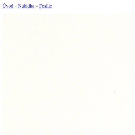
Úvod
»
Nabídka
»
Fosílie