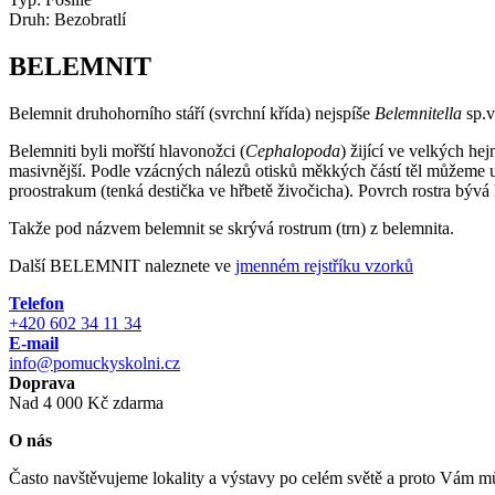
Druh:
Bezobratlí
BELEMNIT
Belemnit druhohorního stáří (svrchní křída) nejspíše
Belemnitella
sp.v
Belemniti byli mořští hlavonožci (
Cephalopoda
) žijící ve velkých hej
masivnější. Podle vzácných nálezů otisků měkkých částí těl můžeme usu
proostrakum (tenká destička ve hřbetě živočicha). Povrch rostra bý
Takže pod názvem belemnit se skrývá rostrum (trn) z belemnita.
Další BELEMNIT naleznete ve
jmenném rejstříku vzorků
Telefon
+420 602 34 11 34
E-mail
info@pomuckyskolni.cz
Doprava
Nad 4 000 Kč zdarma
O nás
Často navštěvujeme lokality a výstavy po celém světě a proto Vám můž