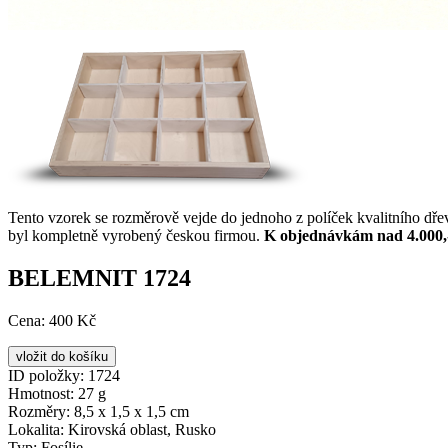
Tento vzorek se rozměrově vejde do jednoho z políček kvalitního dř
byl kompletně vyrobený českou firmou.
K objednávkám nad 4.000,
BELEMNIT 1724
Cena:
400 Kč
ID položky:
1724
Hmotnost:
27 g
Rozměry:
8,5 x 1,5 x 1,5 cm
Lokalita:
Kirovská oblast, Rusko
Typ:
Fosílie