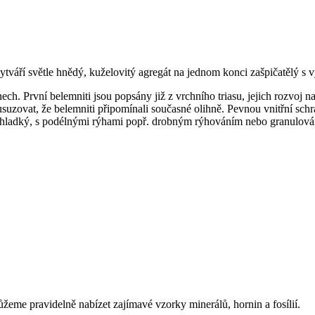
ytváří světle hnědý, kuželovitý agregát na jednom konci zašpičatělý s
nech. První belemniti jsou popsány již z vrchního triasu, jejich rozvoj n
zovat, že belemniti připomínali současné olihně. Pevnou vnitřní schrán
vá hladký, s podélnými rýhami popř. drobným rýhováním nebo granulov
eme pravidelně nabízet zajímavé vzorky minerálů, hornin a fosílií.