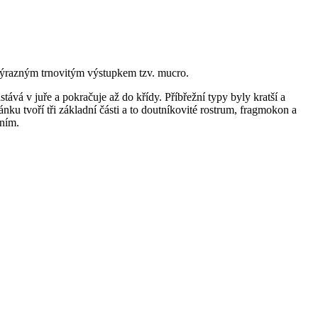
 výrazným trnovitým výstupkem tzv. mucro.
astává v juře a pokračuje až do křídy. Příbřežní typy byly kratší a
ku tvoří tři základní části a to doutníkovité rostrum, fragmokon a
áním.