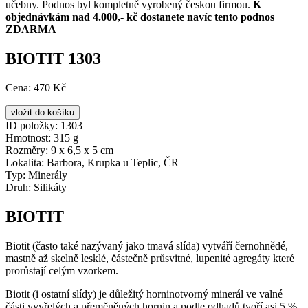
učebny. Podnos byl kompletně vyrobený českou firmou.
K
objednávkám nad 4.000,- kč dostanete navíc tento podnos
ZDARMA
BIOTIT 1303
Cena:
470 Kč
ID položky:
1303
Hmotnost:
315 g
Rozměry:
9 x 6,5 x 5 cm
Lokalita:
Barbora, Krupka u Teplic, ČR
Typ:
Minerály
Druh:
Silikáty
BIOTIT
Biotit (často také nazývaný jako tmavá slída) vytváří černohnědé,
mastně až skelně lesklé, částečně průsvitné, lupenité agregáty které
prorůstají celým vzorkem.
Biotit (i ostatní slídy) je důležitý horninotvorný minerál ve valné
části vyvřelých a přeměněných hornin a podle odhadů tvoří asi 5 %