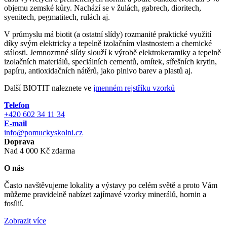
objemu zemské kůry. Nachází se v žulách, gabrech, dioritech,
syenitech, pegmatitech, rulách aj.
V průmyslu má biotit (a ostatní slídy) rozmanité praktické využití
díky svým elektricky a tepelně izolačním vlastnostem a chemické
stálosti. Jemnozrnné slídy slouží k výrobě elektrokeramiky a tepelně
izolačních materiálů, speciálních cementů, omítek, střešních krytin,
papíru, antioxidačních nátěrů, jako plnivo barev a plastů aj.
Další BIOTIT naleznete ve
jmenném rejstříku vzorků
Telefon
+420 602 34 11 34
E-mail
info@pomuckyskolni.cz
Doprava
Nad 4 000 Kč zdarma
O nás
Často navštěvujeme lokality a výstavy po celém světě a proto Vám
můžeme pravidelně nabízet zajímavé vzorky minerálů, hornin a
fosílií.
Zobrazit více