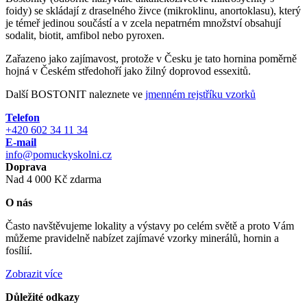
foidy) se skládají z draselného živce (mikroklinu, anortoklasu), který
je témeř jedinou součástí a v zcela nepatrném množství obsahují
sodalit, biotit, amfibol nebo pyroxen.
Zařazeno jako zajímavost, protože v Česku je tato hornina poměrně
hojná v Českém středohoří jako žilný doprovod essexitů.
Další BOSTONIT naleznete ve
jmenném rejstříku vzorků
Telefon
+420 602 34 11 34
E-mail
info@pomuckyskolni.cz
Doprava
Nad 4 000 Kč zdarma
O nás
Často navštěvujeme lokality a výstavy po celém světě a proto Vám
můžeme pravidelně nabízet zajímavé vzorky minerálů, hornin a
fosílií.
Zobrazit více
Důležité odkazy