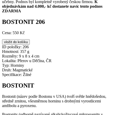
učebny. Podnos byl kompletně vyrobený českou firmou.
K
objednávkám nad 4.000,- kč dostanete navíc tento podnos
ZDARMA
BOSTONIT 206
Cena:
550 Kč
ID položky:
206
Hmotnost:
357 g
Rozměry:
9 x 8 x 4 cm
Lokalita:
Přerov u Děčína, ČR
Typ:
Horniny
Druh:
Magmatické
Specifikace:
Žilné
BOSTONIT
Bostonit (název podle Bostonu v USA) tvoří světle hnědošedou,
středně zrnitou, všesměrnou horninu s drobnými vyrostlicemi
amfibolu a pyroxenu.
Bostonity (odborně nazývané alkalickoživcové mikrosyenity s