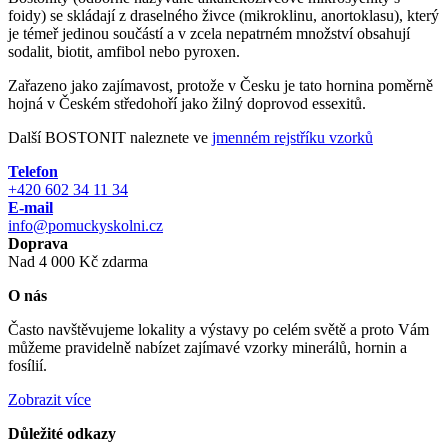
foidy) se skládají z draselného živce (mikroklinu, anortoklasu), který
je témeř jedinou součástí a v zcela nepatrném množství obsahují
sodalit, biotit, amfibol nebo pyroxen.
Zařazeno jako zajímavost, protože v Česku je tato hornina poměrně
hojná v Českém středohoří jako žilný doprovod essexitů.
Další BOSTONIT naleznete ve
jmenném rejstříku vzorků
Telefon
+420 602 34 11 34
E-mail
info@pomuckyskolni.cz
Doprava
Nad 4 000 Kč zdarma
O nás
Často navštěvujeme lokality a výstavy po celém světě a proto Vám
můžeme pravidelně nabízet zajímavé vzorky minerálů, hornin a
fosílií.
Zobrazit více
Důležité odkazy