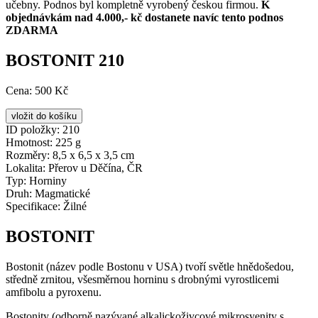
učebny. Podnos byl kompletně vyrobený českou firmou.
K
objednávkám nad 4.000,- kč dostanete navíc tento podnos
ZDARMA
BOSTONIT 210
Cena:
500 Kč
ID položky:
210
Hmotnost:
225 g
Rozměry:
8,5 x 6,5 x 3,5 cm
Lokalita:
Přerov u Děčína, ČR
Typ:
Horniny
Druh:
Magmatické
Specifikace:
Žilné
BOSTONIT
Bostonit (název podle Bostonu v USA) tvoří světle hnědošedou,
středně zrnitou, všesměrnou horninu s drobnými vyrostlicemi
amfibolu a pyroxenu.
Bostonity (odborně nazývané alkalickoživcové mikrosyenity s