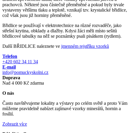
prachovců. Některé jsou částečně přeměněné a pokud byly trvale
vystaveny většímu tlaku a teplotě, vznikají tzv. krystalické břidlice,
což však jsou již horniny přeměněné.
Břidlice se používají v elektrotechnice na různé rozvaděče, jako
střešní krytina, obklady a dlažby. Kdysi žáci měli místo sešitů
břidlicové tabulky na něž se poznámky psali pisátkem (rydlem).
Další BŘIDLICE naleznete ve
jmenném rejstříku vzorků
Telefon
+420 602 34 11 34
E-mail
info@pomuckyskolni.cz
Doprava
Nad 4 000 Kč zdarma
O nás
Často navštěvujeme lokality a výstavy po celém světě a proto Vám
můžeme pravidelně nabízet zajímavé vzorky minerálů, hornin a
fosílií.
Zobrazit více