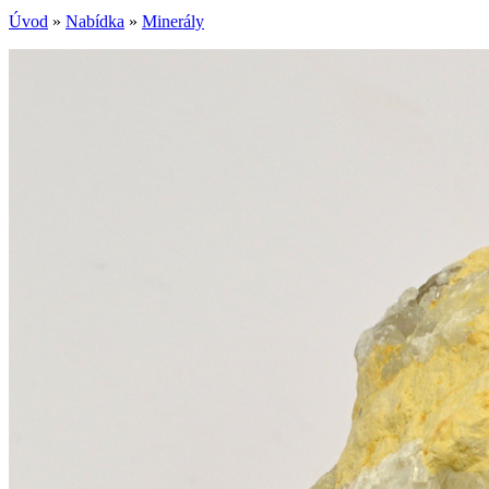
Úvod
»
Nabídka
»
Minerály