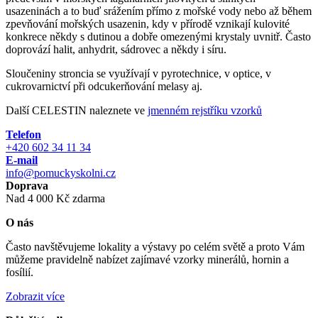
usazeninách a to buď srážením přímo z mořské vody nebo až během
zpevňování mořských usazenin, kdy v přírodě vznikají kulovité
konkrece někdy s dutinou a dobře omezenými krystaly uvnitř. Často
doprovází halit, anhydrit, sádrovec a někdy i síru.
Sloučeniny stroncia se využívají v pyrotechnice, v optice, v
cukrovarnictví při odcukerňování melasy aj.
Další CELESTIN naleznete ve
jmenném rejstříku vzorků
Telefon
+420 602 34 11 34
E-mail
info@pomuckyskolni.cz
Doprava
Nad 4 000 Kč zdarma
O nás
Často navštěvujeme lokality a výstavy po celém světě a proto Vám
můžeme pravidelně nabízet zajímavé vzorky minerálů, hornin a
fosílií.
Zobrazit více