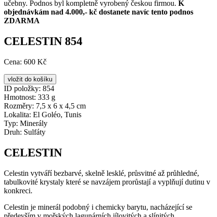
učebny. Podnos byl kompletně vyrobený českou firmou.
K
objednávkám nad 4.000,- kč dostanete navíc tento podnos
ZDARMA
CELESTIN 854
Cena:
600 Kč
ID položky:
854
Hmotnost:
333 g
Rozměry:
7,5 x 6 x 4,5 cm
Lokalita:
El Goléo, Tunis
Typ:
Minerály
Druh:
Sulfáty
CELESTIN
Celestin vytváří bezbarvé, skelně lesklé, průsvitné až průhledné,
tabulkovité krystaly které se navzájem prorůstají a vyplňují dutinu v
konkreci.
Celestin je minerál podobný i chemicky barytu, nacházející se
především v mořských lagunárních jílovitých a slínitých