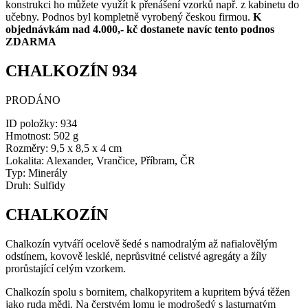
konstrukci ho můžete využít k přenášení vzorků např. z kabinetu do
učebny. Podnos byl kompletně vyrobený českou firmou.
K
objednávkám nad 4.000,- kč dostanete navíc tento podnos
ZDARMA
CHALKOZÍN 934
PRODÁNO
ID položky:
934
Hmotnost:
502 g
Rozměry:
9,5 x 8,5 x 4 cm
Lokalita:
Alexander, Vrančice, Příbram, ČR
Typ:
Minerály
Druh:
Sulfidy
CHALKOZÍN
Chalkozín vytváří ocelově šedé s namodralým až nafialovělým
odstínem, kovově lesklé, neprůsvitné celistvé agregáty a žíly
prorůstající celým vzorkem.
Chalkozín spolu s bornitem, chalkopyritem a kupritem bývá těžen
jako ruda mědi. Na čerstvém lomu je modrošedý s lasturnatým