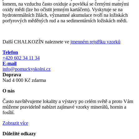
lomem, na vzduchu často oxiduje a povléká se černými matnými
oxidy mědi (lze ho očistit jemným kartáčem). Vyskytuje se na
hydrotermálních žilách, významné akumulace tvoří na ložiskách
porfyrových měděných rud a na sedimentárních ložiskách mědi.
Další CHALKOZÍN naleznete ve
jmenném rejstříku vzorků
Telefon
+420 602 34 11 34
E-mail
info@pomuckyskolni.cz
Doprava
Nad 4 000 Kč zdarma
O nás
Často navštěvujeme lokality a výstavy po celém světě a proto Vám
můžeme pravidelně nabízet zajímavé vzorky minerálů, hornin a
fosílií.
Zobrazit více
Důležité odkazy