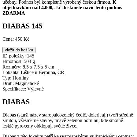
učebny. Podnos byl kompletně vyrobený českou firmou.
K
objednávkám nad 4.000,- kč dostanete navíc tento podnos
ZDARMA
DIABAS 145
Cena:
450 Kč
ID položky:
145
Hmotnost:
503 g
Rozměry:
8,5 x 7,5 x 5 cm
Lokalita:
Lištice u Berouna, ČR
Typ:
Horniny
Druh:
Magmatické
Specifikace:
Výlevné
DIABAS
Diabas (starší název staropaleozoický čedič, dolerit aj.) tvoří středně
zrnitou, všesměrné stavby, tmavě zelenou horninu, kde smolně
lesklé pyroxeny obklopují světlé živce.
Diabas z této lokality patří ke svatojanskému vulkanickému centru v