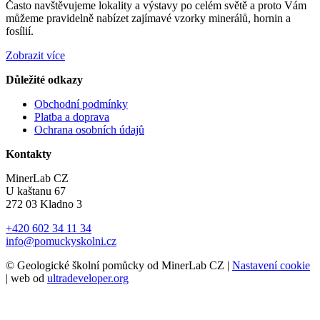
Často navštěvujeme lokality a výstavy po celém světě a proto Vám
můžeme pravidelně nabízet zajímavé vzorky minerálů, hornin a
fosílií.
Zobrazit více
Důležité odkazy
Obchodní podmínky
Platba a doprava
Ochrana osobních údajů
Kontakty
MinerLab CZ
U kaštanu 67
272 03 Kladno 3
+420 602 34 11 34
info@pomuckyskolni.cz
© Geologické školní pomůcky od MinerLab CZ |
Nastavení cookie
| web od
ultradeveloper.org