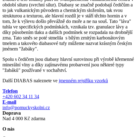
období siluru (svrchní silur). Diabasy se značně podobají čedičům a
to jak vulkanickým původem a chemickým složením, tak svou
strukturou a texturou, ale hlavní rozdíl je v stáří těchto hornin a v
tom, že k výlevu došlo převážně do moře a ne na souš. Tato "láva"
tuhla ve specifických podmínkách, vznikala tzv. granulace lávy a
díky působením tlaku a dalších podmínek se rozpadala na drobnější
zrna. Tato směs se poté stmelila s bílým zrnitým karbonátovým
tmelem a takovéto diabasové tufy můžeme nazvat krásným českým
jménem "žabáky".
Spolu s čedičem jsou diabasy hlavní surovinou při výrobě křemenné
minerální vlny a díky zajímavému probarvení jsou některé typy
"žabáků" používané v sochařství.
Další DIABAS naleznete ve
jmenném rejstříku vzorků
Telefon
+420 602 34 11 34
E-mail
info@pomuckyskolni.cz
Doprava
Nad 4 000 Kč zdarma
O nás