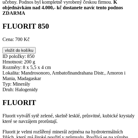
učebny. Podnos byl kompletně vyrobený českou firmou.
K
objednávkám nad 4.000,- kč dostanete navíc tento podnos
ZDARMA
FLUORIT 850
Cena:
700 Kč
ID položky:
850
Hmotnost:
200 g
Rozměry:
8 x 5,5 x 4 cm
Lokalita:
Mandrosonoro, Ambatofinandrahana Distr., Amoron i
Mania, Madagaskar
Typ:
Minerály
Druh:
Halogenidy
FLUORIT
Fluorit vytváří sytě zelené, skelně lesklé, průsvitné, kubické krystaly
které se navzájem prorůstají.
Fluorit je velmi rozšířený minerál zejména na hydrotermálních
žilách, který má široké použití v průmyslu. Používá se na výrobu