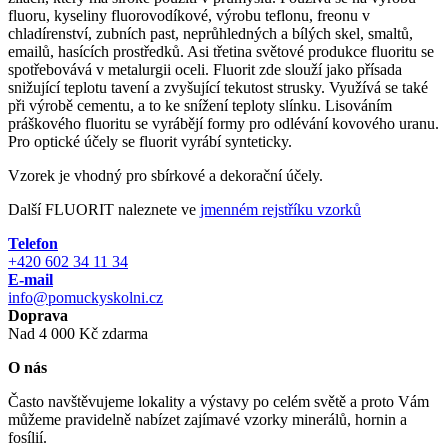
fluoru, kyseliny fluorovodíkové, výrobu teflonu, freonu v
chladírenství, zubních past, neprůhledných a bílých skel, smaltů,
emailů, hasících prostředků. Asi třetina světové produkce fluoritu se
spotřebovává v metalurgii oceli. Fluorit zde slouží jako přísada
snižující teplotu tavení a zvyšující tekutost strusky. Využívá se také
při výrobě cementu, a to ke snížení teploty slínku. Lisováním
práškového fluoritu se vyrábějí formy pro odlévání kovového uranu.
Pro optické účely se fluorit vyrábí synteticky.
Vzorek je vhodný pro sbírkové a dekorační účely.
Další FLUORIT naleznete ve
jmenném rejstříku vzorků
Telefon
+420 602 34 11 34
E-mail
info@pomuckyskolni.cz
Doprava
Nad 4 000 Kč zdarma
O nás
Často navštěvujeme lokality a výstavy po celém světě a proto Vám
můžeme pravidelně nabízet zajímavé vzorky minerálů, hornin a
fosílií.