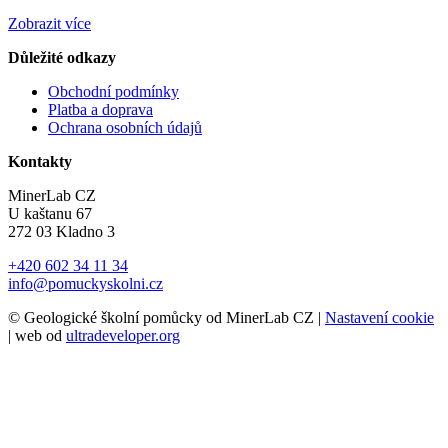
Zobrazit více
Důležité odkazy
Obchodní podmínky
Platba a doprava
Ochrana osobních údajů
Kontakty
MinerLab CZ
U kaštanu 67
272 03 Kladno 3
+420 602 34 11 34
info@pomuckyskolni.cz
© Geologické školní pomůcky od MinerLab CZ |
Nastavení cookie
| web od
ultradeveloper.org