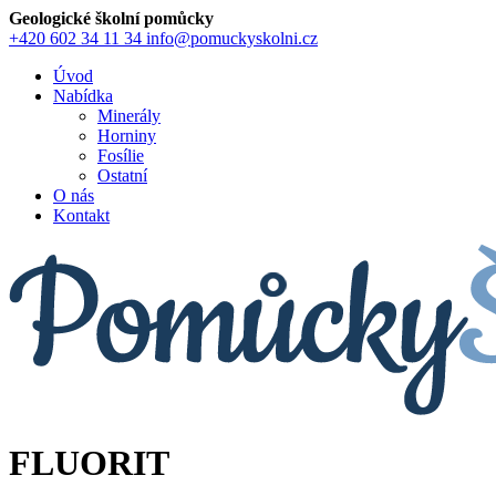
Geologické školní pomůcky
+420 602 34 11 34
info@pomuckyskolni.cz
Úvod
Nabídka
Minerály
Horniny
Fosílie
Ostatní
O nás
Kontakt
FLUORIT