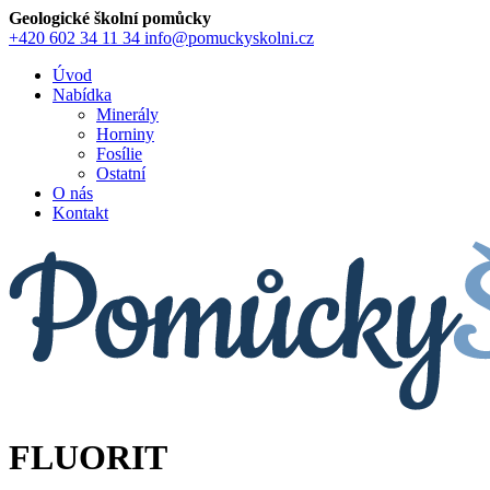
Geologické školní pomůcky
+420 602 34 11 34
info@pomuckyskolni.cz
Úvod
Nabídka
Minerály
Horniny
Fosílie
Ostatní
O nás
Kontakt
FLUORIT