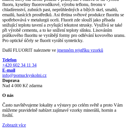
fluoru, kyseliny fluorovodíkové, výrobu teflonu, freonu v
chladírenství, zubních past, neprůhledných a bílých skel, smaltů,
emailů, hasících prostředků. Asi třetina světové produkce fluoritu se
spotřebovává v metalurgii oceli. Fluorit zde slouží jako přísada
snižující teplotu tavení a zvyšující tekutost strusky. Využívá se také
při výrobě cementu, a to ke snížení teploty slínku. Lisováním
práškového fluoritu se vyrábějí formy pro odlévání kovového uranu.
Pro optické účely se fluorit vyrábí synteticky.
Další FLUORIT naleznete ve
jmenném rejstříku vzorků
Telefon
+420 602 34 11 34
E-mail
info@pomuckyskolni.cz
Doprava
Nad 4 000 Kč zdarma
O nás
Často navštěvujeme lokality a výstavy po celém světě a proto Vám
můžeme pravidelně nabízet zajímavé vzorky minerálů, hornin a
fosílií.
Zobrazit více