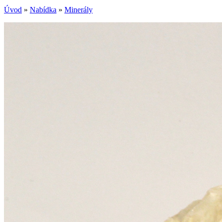
Úvod
»
Nabídka
»
Minerály