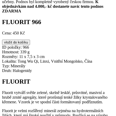
učebny. Podnos byl kompletně vyrobený českou firmou.
K
objednávkám nad 4.000,- kč dostanete navíc tento podnos
ZDARMA
FLUORIT 966
Cena:
450 Kč
ID položky:
966
Hmotnost:
339 g
Rozměry:
11 x 7,5 x 3 cm
Lokalita:
Tong Wu Qi, Linxi, Vnitřní Mongolsko, Čína
Typ:
Minerály
Druh:
Halogenidy
FLUORIT
Fluorit vytváří světle zelené, skelně lesklé, průsvitné, masivní a
hrubě zrnité agregáty, které prorůstají tenké žilky krystalovaného
křemene. Vzorek je ve spodní části formátovaný podříznutím.
Fluorit je velmi rozšířený minerál zejména na hydrotermálních
žilách, který má široké použití v průmyslu. Používá se na výrobu