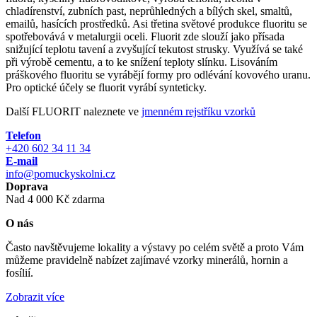
chladírenství, zubních past, neprůhledných a bílých skel, smaltů,
emailů, hasících prostředků. Asi třetina světové produkce fluoritu se
spotřebovává v metalurgii oceli. Fluorit zde slouží jako přísada
snižující teplotu tavení a zvyšující tekutost strusky. Využívá se také
při výrobě cementu, a to ke snížení teploty slínku. Lisováním
práškového fluoritu se vyrábějí formy pro odlévání kovového uranu.
Pro optické účely se fluorit vyrábí synteticky.
Další FLUORIT naleznete ve
jmenném rejstříku vzorků
Telefon
+420 602 34 11 34
E-mail
info@pomuckyskolni.cz
Doprava
Nad 4 000 Kč zdarma
O nás
Často navštěvujeme lokality a výstavy po celém světě a proto Vám
můžeme pravidelně nabízet zajímavé vzorky minerálů, hornin a
fosílií.
Zobrazit více