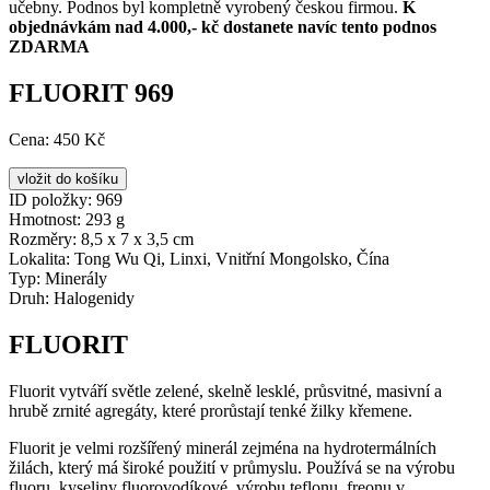
učebny. Podnos byl kompletně vyrobený českou firmou.
K
objednávkám nad 4.000,- kč dostanete navíc tento podnos
ZDARMA
FLUORIT 969
Cena:
450 Kč
ID položky:
969
Hmotnost:
293 g
Rozměry:
8,5 x 7 x 3,5 cm
Lokalita:
Tong Wu Qi, Linxi, Vnitřní Mongolsko, Čína
Typ:
Minerály
Druh:
Halogenidy
FLUORIT
Fluorit vytváří světle zelené, skelně lesklé, průsvitné, masivní a
hrubě zrnité agregáty, které prorůstají tenké žilky křemene.
Fluorit je velmi rozšířený minerál zejména na hydrotermálních
žilách, který má široké použití v průmyslu. Používá se na výrobu
fluoru, kyseliny fluorovodíkové, výrobu teflonu, freonu v