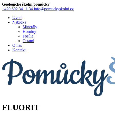
Geologické školní pomůcky
+420 602 34 11 34
info@pomuckyskolni.cz
Úvod
Nabídka
Minerály
Horniny
Fosílie
Ostatní
O nás
Kontakt
FLUORIT