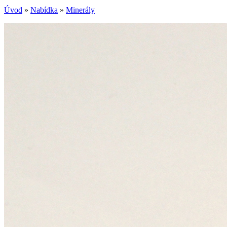
Úvod
»
Nabídka
»
Minerály