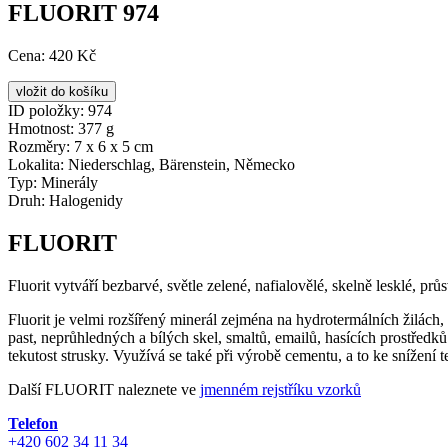
FLUORIT 974
Cena:
420 Kč
ID položky:
974
Hmotnost:
377 g
Rozměry:
7 x 6 x 5 cm
Lokalita:
Niederschlag, Bärenstein, Německo
Typ:
Minerály
Druh:
Halogenidy
FLUORIT
Fluorit vytváří bezbarvé, světle zelené, nafialovělé, skelně lesklé, prů
Fluorit je velmi rozšířený minerál zejména na hydrotermálních žilách,
past, neprůhledných a bílých skel, smaltů, emailů, hasících prostředků. 
tekutost strusky. Využívá se také při výrobě cementu, a to ke snížení
Další FLUORIT naleznete ve
jmenném rejstříku vzorků
Telefon
+420 602 34 11 34