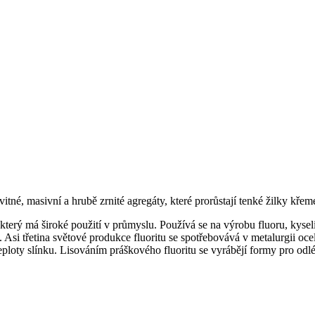
svitné, masivní a hrubě zrnité agregáty, které prorůstají tenké žilky kře
 který má široké použití v průmyslu. Používá se na výrobu fluoru, kysel
Asi třetina světové produkce fluoritu se spotřebovává v metalurgii oceli.
 teploty slínku. Lisováním práškového fluoritu se vyrábějí formy pro od