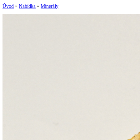
Úvod
»
Nabídka
»
Minerály