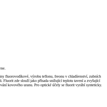
mene.
iny fluorovodíkové, výrobu teflonu, freonu v chladírenství, zubních
 Fluorit zde slouží jako přísada snižující teplotu tavení a zvyšující
lévání kovového uranu. Pro optické účely se fluorit vyrábí synteticky.