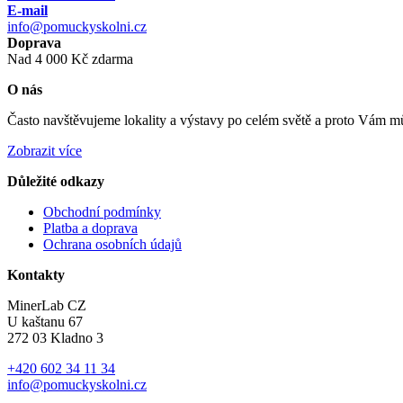
E-mail
info@pomuckyskolni.cz
Doprava
Nad 4 000 Kč zdarma
O nás
Často navštěvujeme lokality a výstavy po celém světě a proto Vám můž
Zobrazit více
Důležité odkazy
Obchodní podmínky
Platba a doprava
Ochrana osobních údajů
Kontakty
MinerLab CZ
U kaštanu 67
272 03 Kladno 3
+420 602 34 11 34
info@pomuckyskolni.cz