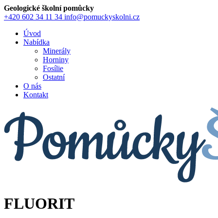
Geologické školní pomůcky
+420 602 34 11 34
info@pomuckyskolni.cz
Úvod
Nabídka
Minerály
Horniny
Fosílie
Ostatní
O nás
Kontakt
FLUORIT