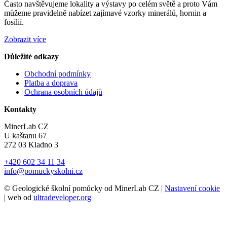
Často navštěvujeme lokality a výstavy po celém světě a proto Vám
můžeme pravidelně nabízet zajímavé vzorky minerálů, hornin a
fosílií.
Zobrazit více
Důležité odkazy
Obchodní podmínky
Platba a doprava
Ochrana osobních údajů
Kontakty
MinerLab CZ
U kaštanu 67
272 03 Kladno 3
+420 602 34 11 34
info@pomuckyskolni.cz
© Geologické školní pomůcky od MinerLab CZ |
Nastavení cookie
| web od
ultradeveloper.org