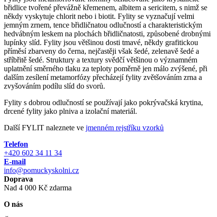
břidlice tvořené převážně křemenem, albitem a sericitem, s nimž se
někdy vyskytuje chlorit nebo i biotit. Fylity se vyznačují velmi
jemným zrnem, tence břidličnatou odlučností a charakteristickým
hedvábným leskem na plochách břidličnatosti, způsobené drobnými
lupínky slíd. Fylity jsou většinou dosti tmavé, někdy grafitickou
příměsí zbarveny do černa, nejčastěji však šedé, zelenavě šedé a
stříbřitě šedé. Struktury a textury svědčí většinou o významném
uplatnění směrného tlaku za teploty poměrně jen málo zvýšené, při
dalším zesílení metamorfózy přecházejí fylity zvětšováním zrna a
zvyšováním podílu slíd do svorů.
Fylity s dobrou odlučností se používají jako pokrývačská krytina,
drcené fylity jako plniva a izolační materiál.
Další FYLIT naleznete ve
jmenném rejstříku vzorků
Telefon
+420 602 34 11 34
E-mail
info@pomuckyskolni.cz
Doprava
Nad 4 000 Kč zdarma
O nás