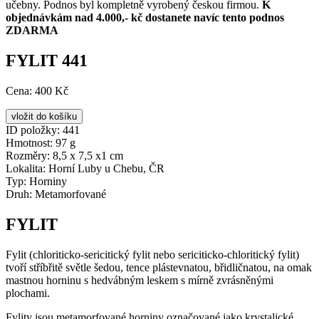
učebny. Podnos byl kompletně vyrobený českou firmou.
K
objednávkám nad 4.000,- kč dostanete navíc tento podnos
ZDARMA
FYLIT 441
Cena:
400 Kč
ID položky:
441
Hmotnost:
97 g
Rozměry:
8,5 x 7,5 x1 cm
Lokalita:
Horní Luby u Chebu, ČR
Typ:
Horniny
Druh:
Metamorfované
FYLIT
Fylit (chloriticko-sericitický fylit nebo sericiticko-chloritický fylit)
tvoří stříbřitě světle šedou, tence plástevnatou, břidličnatou, na omak
mastnou horninu s hedvábným leskem s mírně zvrásněnými
plochami.
Fylity jsou metamorfované horniny označované jako krystalické