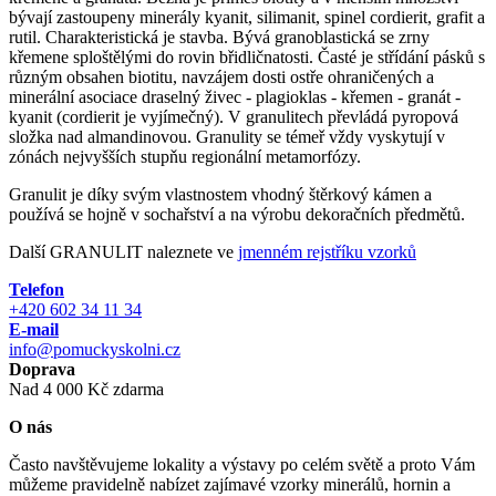
bývají zastoupeny minerály kyanit, silimanit, spinel cordierit, grafit a
rutil. Charakteristická je stavba. Bývá granoblastická se zrny
křemene sploštělými do rovin břidličnatosti. Časté je střídání pásků s
různým obsahen biotitu, navzájem dosti ostře ohraničených a
minerální asociace draselný živec - plagioklas - křemen - granát -
kyanit (cordierit je vyjímečný). V granulitech převládá pyropová
složka nad almandinovou. Granulity se témeř vždy vyskytují v
zónách nejvyšších stupňu regionální metamorfózy.
Granulit je díky svým vlastnostem vhodný štěrkový kámen a
používá se hojně v sochařství a na výrobu dekoračních předmětů.
Další GRANULIT naleznete ve
jmenném rejstříku vzorků
Telefon
+420 602 34 11 34
E-mail
info@pomuckyskolni.cz
Doprava
Nad 4 000 Kč zdarma
O nás
Často navštěvujeme lokality a výstavy po celém světě a proto Vám
můžeme pravidelně nabízet zajímavé vzorky minerálů, hornin a