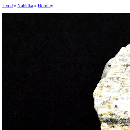
Úvod
»
Nabídka
»
Horniny