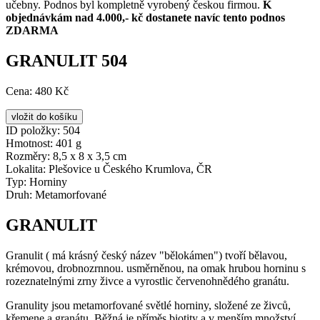
učebny. Podnos byl kompletně vyrobený českou firmou.
K
objednávkám nad 4.000,- kč dostanete navíc tento podnos
ZDARMA
GRANULIT 504
Cena:
480 Kč
ID položky:
504
Hmotnost:
401 g
Rozměry:
8,5 x 8 x 3,5 cm
Lokalita:
Plešovice u Českého Krumlova, ČR
Typ:
Horniny
Druh:
Metamorfované
GRANULIT
Granulit ( má krásný český název "bělokámen") tvoří bělavou,
krémovou, drobnozrnnou. usměrněnou, na omak hrubou horninu s
rozeznatelnými zrny živce a vyrostlic červenohnědého granátu.
Granulity jsou metamorfované světlé horniny, složené ze živců,
křemene a granátu. Běžná je příměs biotity a v menším množství