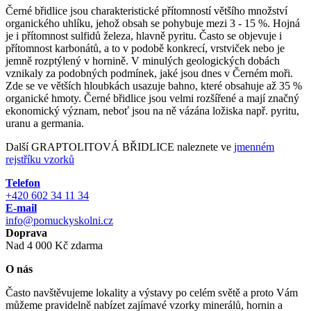
Černé břidlice jsou charakteristické přítomností většího množství
organického uhlíku, jehož obsah se pohybuje mezi 3 - 15 %. Hojná
je i přítomnost sulfidů železa, hlavně pyritu. Často se objevuje i
přítomnost karbonátů, a to v podobě konkrecí, vrstviček nebo je
jemně rozptýlený v hornině. V minulých geologických dobách
vznikaly za podobných podmínek, jaké jsou dnes v Černém moři.
Zde se ve větších hloubkách usazuje bahno, které obsahuje až 35 %
organické hmoty. Černé břidlice jsou velmi rozšířené a mají značný
ekonomický význam, neboť jsou na ně vázána ložiska např. pyritu,
uranu a germania.
Další GRAPTOLITOVÁ BŘIDLICE naleznete ve
jmenném
rejstříku vzorků
Telefon
+420 602 34 11 34
E-mail
info@pomuckyskolni.cz
Doprava
Nad 4 000 Kč zdarma
O nás
Často navštěvujeme lokality a výstavy po celém světě a proto Vám
můžeme pravidelně nabízet zajímavé vzorky minerálů, hornin a