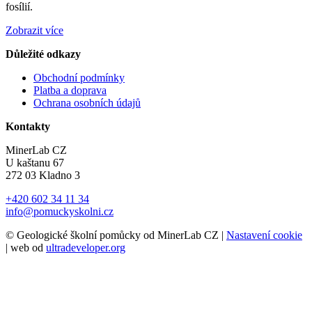
fosílií.
Zobrazit více
Důležité odkazy
Obchodní podmínky
Platba a doprava
Ochrana osobních údajů
Kontakty
MinerLab CZ
U kaštanu 67
272 03 Kladno 3
+420 602 34 11 34
info@pomuckyskolni.cz
© Geologické školní pomůcky od MinerLab CZ |
Nastavení cookie
| web od
ultradeveloper.org