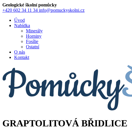
Geologické školní pomůcky
+420 602 34 11 34
info@pomuckyskolni.cz
Úvod
Nabídka
Minerály
Horniny
Fosílie
Ostatní
O nás
Kontakt
GRAPTOLITOVÁ BŘIDLICE