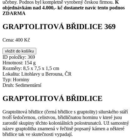
učebny. Podnos byl kompletně vyrobený českou firmou.
K
objednávkám nad 4.000,- kč dostanete navíc tento podnos
ZDARMA
GRAPTOLITOVÁ BŘIDLICE 369
Cena:
400 Kč
ID položky:
369
Hmotnost:
154 g
Rozměry:
8,5 x 7,5 x 1,5 cm
Lokalita:
Litohlavy u Berouna, ČR
Typ:
Horniny
Druh:
Sedimentární
GRAPTOLITOVÁ BŘIDLICE
Graptolitová břidlice (černá břidlice s graptolity) silurského stáří
tvoří šedočernou, celistvou, břidličnatou horninu v které jsou
zarostlé skupiny těchto koloniálních polostrunatců. Už samostný
název graptolitha znamená v řečtině popsaný kámen a některé
břidlice tak ve skutečnosti vypadají.