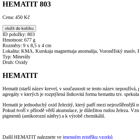
HEMATIT 803
Cena:
450 Kč
ID položky:
803
Hmotnost:
677 g
Rozměry:
9 x 8,5 x 4 cm
Lokalita:
KMA, Kurskaja magnetnaja anomalija, Voroněžský masív,
Typ:
Minerály
Druh:
Oxidy
HEMATIT
Hematit (starší název krevel, v současnosti se tento název nepoužív
agregáty v kterých je rozptýlená lístkovitá forma hematitu tzv. spekular
Hematit je jednoduchý oxid železitý, který patří mezi nejrozšířenější
Pokud tvoří v přírodě větší akumulace, je důležitou rudou železa. Vz
pigmentů (antikorozní nátěry) a k výrobě chemikálií.
Další HEMATIT naleznete ve
jmenném rejstříku vzorků