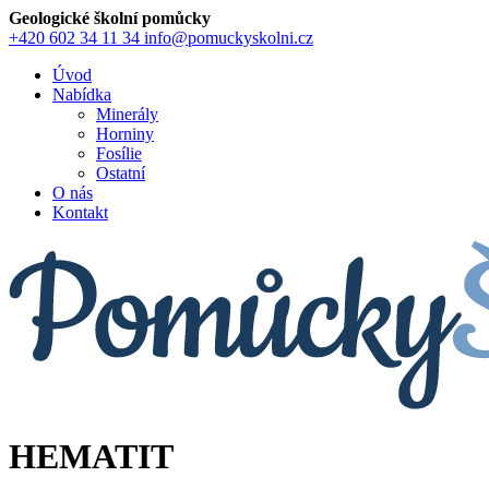
Geologické školní pomůcky
+420 602 34 11 34
info@pomuckyskolni.cz
Úvod
Nabídka
Minerály
Horniny
Fosílie
Ostatní
O nás
Kontakt
HEMATIT