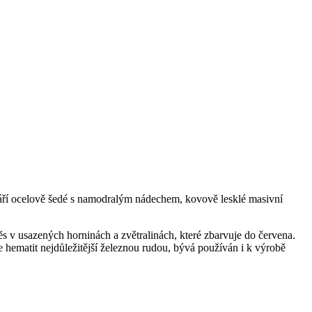
tváří ocelově šedé s namodralým nádechem, kovově lesklé masivní
ěs v usazených horninách a zvětralinách, které zbarvuje do červena.
 hematit nejdůležitější železnou rudou, bývá používán i k výrobě