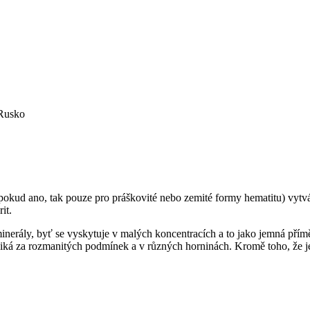
 Rusko
á, pokud ano, tak pouze pro práškovité nebo zemité formy hematitu) vy
it.
 minerály, byť se vyskytuje v malých koncentracích a to jako jemná přím
niká za rozmanitých podmínek a v různých horninách. Kromě toho, že je