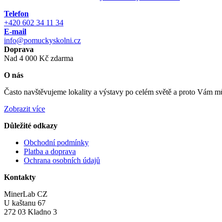
Telefon
+420 602 34 11 34
E-mail
info@pomuckyskolni.cz
Doprava
Nad 4 000 Kč zdarma
O nás
Často navštěvujeme lokality a výstavy po celém světě a proto Vám můž
Zobrazit více
Důležité odkazy
Obchodní podmínky
Platba a doprava
Ochrana osobních údajů
Kontakty
MinerLab CZ
U kaštanu 67
272 03 Kladno 3