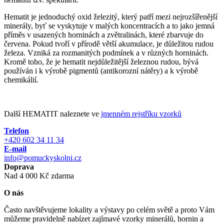
Hematit je jednoduchý oxid železitý, který patří mezi nejrozšířenější
minerály, byť se vyskytuje v malých koncentracích a to jako jemná
příměs v usazených horninách a zvětralinách, které zbarvuje do
červena. Pokud tvoří v přírodě větší akumulace, je důležitou rudou
železa. Vzniká za rozmanitých podmínek a v různých horninách.
Kromě toho, že je hematit nejdůležitější železnou rudou, bývá
používán i k výrobě pigmentů (antikorozní nátěry) a k výrobě
chemikálií.
Další HEMATIT naleznete ve
jmenném rejstříku vzorků
Telefon
+420 602 34 11 34
E-mail
info@pomuckyskolni.cz
Doprava
Nad 4 000 Kč zdarma
O nás
Často navštěvujeme lokality a výstavy po celém světě a proto Vám
můžeme pravidelně nabízet zajímavé vzorky minerálů, hornin a