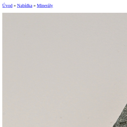
Úvod
»
Nabídka
»
Minerály