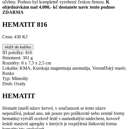
učebny. Podnos byl kompletně vyrobený českou firmou.
K
objednávkám nad 4.000,- kč dostanete navíc tento podnos
ZDARMA
HEMATIT 816
Cena:
430 Kč
ID položky:
816
Hmotnost:
301 g
Rozměry:
8 x 7,5 x 2,5 cm
Lokalita:
KMA, Kurskaja magnetnaja anomalija, Voroněžský masív,
Rusko
Typ:
Minerály
Druh:
Oxidy
HEMATIT
Hematit (starší název krevel, v současnosti se tento název
nepoužívá, pokud ano, tak pouze pro práškovité nebo zemité formy
hematitu) vytváří ocelově šedé s namodralým nádechem, kovově
lesklé masivní agregáty v kterých je rozptýlená lístkovitá forma
hematitu tzv. spekularit.