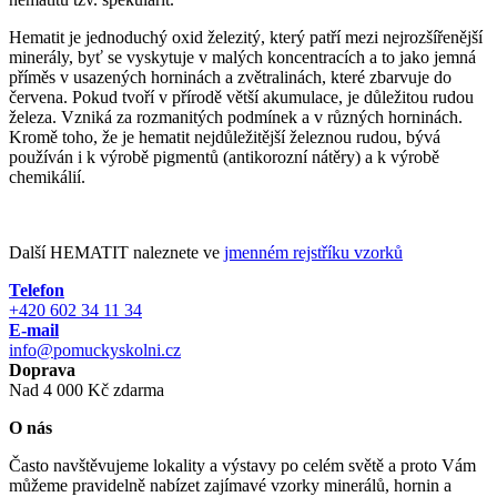
Hematit je jednoduchý oxid železitý, který patří mezi nejrozšířenější
minerály, byť se vyskytuje v malých koncentracích a to jako jemná
příměs v usazených horninách a zvětralinách, které zbarvuje do
červena. Pokud tvoří v přírodě větší akumulace, je důležitou rudou
železa. Vzniká za rozmanitých podmínek a v různých horninách.
Kromě toho, že je hematit nejdůležitější železnou rudou, bývá
používán i k výrobě pigmentů (antikorozní nátěry) a k výrobě
chemikálií.
Další HEMATIT naleznete ve
jmenném rejstříku vzorků
Telefon
+420 602 34 11 34
E-mail
info@pomuckyskolni.cz
Doprava
Nad 4 000 Kč zdarma
O nás
Často navštěvujeme lokality a výstavy po celém světě a proto Vám
můžeme pravidelně nabízet zajímavé vzorky minerálů, hornin a