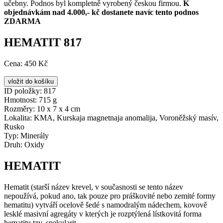
učebny. Podnos byl kompletně vyrobený českou firmou.
K
objednávkám nad 4.000,- kč dostanete navíc tento podnos
ZDARMA
HEMATIT 817
Cena:
450 Kč
ID položky:
817
Hmotnost:
715 g
Rozměry:
10 x 7 x 4 cm
Lokalita:
KMA, Kurskaja magnetnaja anomalija, Voroněžský masív,
Rusko
Typ:
Minerály
Druh:
Oxidy
HEMATIT
Hematit (starší název krevel, v současnosti se tento název
nepoužívá, pokud ano, tak pouze pro práškovité nebo zemité formy
hematitu) vytváří ocelově šedé s namodralým nádechem, kovově
lesklé masivní agregáty v kterých je rozptýlená lístkovitá forma
hematitu tzv. spekularit.