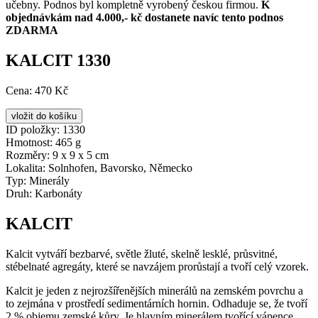
učebny. Podnos byl kompletně vyrobený českou firmou.
K
objednávkám nad 4.000,- kč dostanete navíc tento podnos
ZDARMA
KALCIT 1330
Cena:
470 Kč
ID položky:
1330
Hmotnost:
465 g
Rozměry:
9 x 9 x 5 cm
Lokalita:
Solnhofen, Bavorsko, Německo
Typ:
Minerály
Druh:
Karbonáty
KALCIT
Kalcit vytváří bezbarvé, světle žluté, skelně lesklé, průsvitné,
stébelnaté agregáty, které se navzájem prorůstají a tvoří celý vzorek.
Kalcit je jeden z nejrozšířenějších minerálů na zemském povrchu a
to zejmána v prostředí sedimentárních hornin. Odhaduje se, že tvoří
2 % objemu zemské kůry. Je hlavním minerálem tvořící vápence,