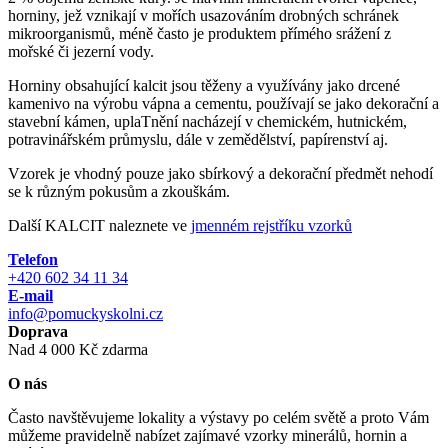
horniny, jež vznikají v mořích usazováním drobných schránek
mikroorganismů, méně často je produktem přímého srážení z
mořské či jezerní vody.
Horniny obsahující kalcit jsou těženy a využívány jako drcené
kamenivo na výrobu vápna a cementu, používají se jako dekorační a
stavební kámen, uplaTnění nacházejí v chemickém, hutnickém,
potravinářském průmyslu, dále v zemědělství, papírenství aj.
Vzorek je vhodný pouze jako sbírkový a dekorační předmět nehodí
se k různým pokusům a zkouškám.
Další KALCIT naleznete ve
jmenném rejstříku vzorků
Telefon
+420 602 34 11 34
E-mail
info@pomuckyskolni.cz
Doprava
Nad 4 000 Kč zdarma
O nás
Často navštěvujeme lokality a výstavy po celém světě a proto Vám
můžeme pravidelně nabízet zajímavé vzorky minerálů, hornin a