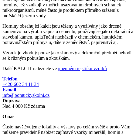
horniny, jež vznikají v mořích usazováním drobných schránek
mikroorganismů, méně často je produktem přímého srážení z
mořské či jezerní vody.
Horniny obsahující kalcit jsou těženy a využívány jako drcené
kamenivo na výrobu vápna a cementu, používají se jako dekorační a
stavební kámen, uplaTnění nacházejí v chemickém, hutnickém,
potravinářském průmyslu, dále v zemědělství, papírenství aj.
Vzorek je vhodný pouze jako sbírkový a dekorační předmět nehodí
se k různým pokusům a zkouškám.
Další KALCIT naleznete ve
jmenném rejstříku vzorků
Telefon
+420 602 34 11 34
E-mail
info@pomuckyskolni.cz
Doprava
Nad 4 000 Kč zdarma
O nás
Často navštěvujeme lokality a výstavy po celém světě a proto Vám
můžeme pravidelně nabízet zajímavé vzorky minerálů, hornin a