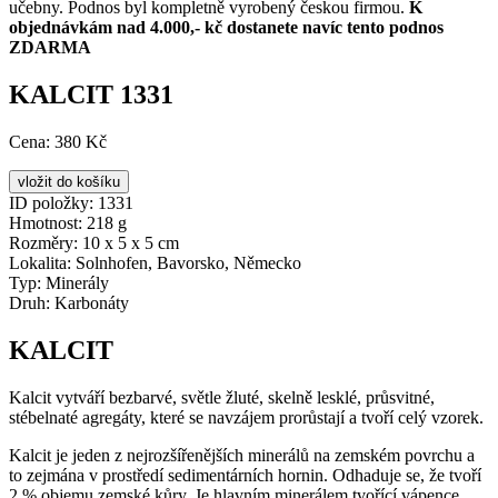
učebny. Podnos byl kompletně vyrobený českou firmou.
K
objednávkám nad 4.000,- kč dostanete navíc tento podnos
ZDARMA
KALCIT 1331
Cena:
380 Kč
ID položky:
1331
Hmotnost:
218 g
Rozměry:
10 x 5 x 5 cm
Lokalita:
Solnhofen, Bavorsko, Německo
Typ:
Minerály
Druh:
Karbonáty
KALCIT
Kalcit vytváří bezbarvé, světle žluté, skelně lesklé, průsvitné,
stébelnaté agregáty, které se navzájem prorůstají a tvoří celý vzorek.
Kalcit je jeden z nejrozšířenějších minerálů na zemském povrchu a
to zejmána v prostředí sedimentárních hornin. Odhaduje se, že tvoří
2 % objemu zemské kůry. Je hlavním minerálem tvořící vápence,