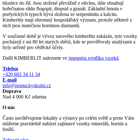
hloubce do žil. Jsou složené převážně z olivínu, dále obsahují
hořečnatou slídu flogopit, diopsid a granát. Základní hmota v
porfyrických typech bývá složena ze serpentinitu a kalcitu.
Kimberlity mají ohromný hospodářský význam, protože některé z
nich jsou matečnou horninou diamantů.
V současné době je vývoz surového kimberlitu zakázán, tyto vzorky
pocházejí z asi 80 let starých sběrů, kde se prověřovaly analýzami a
byly určené pro věděcké účely.
Další KIMBERLIT naleznete ve
jmenném rejstříku vzorků
Telefon
+420 602 34 11 34
E-mail
info@pomuckyskolni.cz
Doprava
Nad 4 000 Kč zdarma
O nás
Často navštěvujeme lokality a výstavy po celém světě a proto Vám
můžeme pravidelně nabízet zajímavé vzorky minerálů, hornin a
fosílií.
Zobrazit více