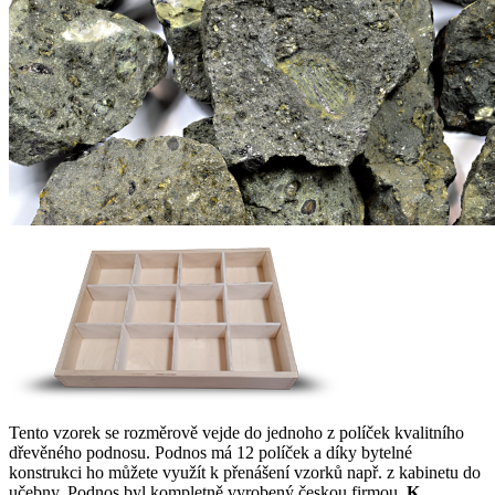
Tento vzorek se rozměrově vejde do jednoho z políček kvalitního
dřevěného podnosu. Podnos má 12 políček a díky bytelné
konstrukci ho můžete využít k přenášení vzorků např. z kabinetu do
učebny. Podnos byl kompletně vyrobený českou firmou.
K