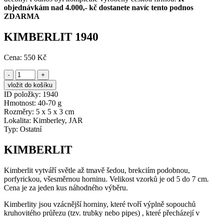
objednávkám nad 4.000,- kč dostanete navíc tento podnos
ZDARMA
KIMBERLIT 1940
Cena:
550 Kč
-
+
ID položky:
1940
Hmotnost:
40-70 g
Rozměry:
5 x 5 x 3 cm
Lokalita:
Kimberley, JAR
Typ:
Ostatní
KIMBERLIT
Kimberlit vytváří světle až tmavě šedou, brekciím podobnou,
porfyrickou, všesměrnou horninu. Velikost vzorků je od 5 do 7 cm.
Cena je za jeden kus náhodného výběru.
Kimberlity jsou vzácnější horniny, které tvoří výplně sopouchů
kruhovitého průřezu (tzv. trubky nebo pipes) , které přecházejí v