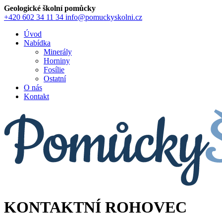
Geologické školní pomůcky
+420 602 34 11 34
info@pomuckyskolni.cz
Úvod
Nabídka
Minerály
Horniny
Fosílie
Ostatní
O nás
Kontakt
KONTAKTNÍ ROHOVEC