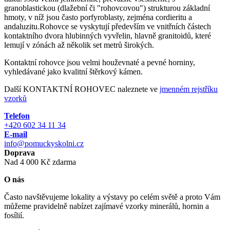
granoblastickou (dlažební či "rohovcovou") strukturou základní
hmoty, v níž jsou často porfyroblasty, zejména cordieritu a
andaluzitu.Rohovce se vyskytují především ve vnitřních částech
kontaktního dvora hlubinných vyvřelin, hlavně granitoidů, které
lemují v zónách až několik set metrů širokých.
Kontaktní rohovce jsou velmi houževnaté a pevné horniny,
vyhledávané jako kvalitní štěrkový kámen.
Další KONTAKTNÍ ROHOVEC naleznete ve
jmenném rejstříku
vzorků
Telefon
+420 602 34 11 34
E-mail
info@pomuckyskolni.cz
Doprava
Nad 4 000 Kč zdarma
O nás
Často navštěvujeme lokality a výstavy po celém světě a proto Vám
můžeme pravidelně nabízet zajímavé vzorky minerálů, hornin a
fosílií.