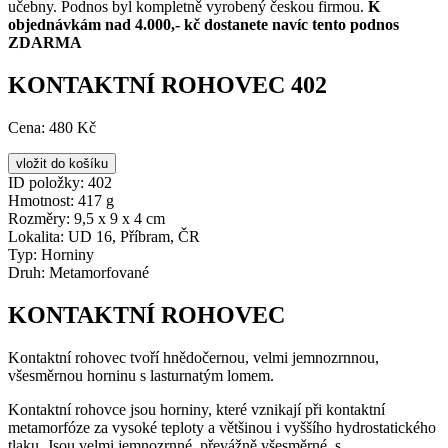
učebny. Podnos byl kompletně vyrobený českou firmou.
K
objednávkám nad 4.000,- kč dostanete navíc tento podnos
ZDARMA
KONTAKTNÍ ROHOVEC 402
Cena:
480 Kč
ID položky:
402
Hmotnost:
417 g
Rozměry:
9,5 x 9 x 4 cm
Lokalita:
UD 16, Příbram, ČR
Typ:
Horniny
Druh:
Metamorfované
KONTAKTNÍ ROHOVEC
Kontaktní rohovec tvoří hnědočernou, velmi jemnozrnnou,
všesměrnou horninu s lasturnatým lomem.
Kontaktní rohovce jsou horniny, které vznikají při kontaktní
metamorfóze za vysoké teploty a většinou i vyššího hydrostatického
tlaku. Jsou velmi jemnozrnné, převážně všesměrné, s