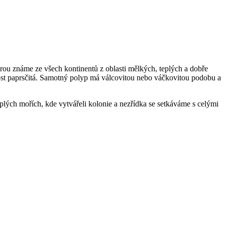
terou známe ze všech kontinentů z oblasti mělkých, teplých a dobře
rnost paprsčitá. Samotný polyp má válcovitou nebo váčkovitou podobu a
eplých mořích, kde vytvářeli kolonie a nezřídka se setkáváme s celými