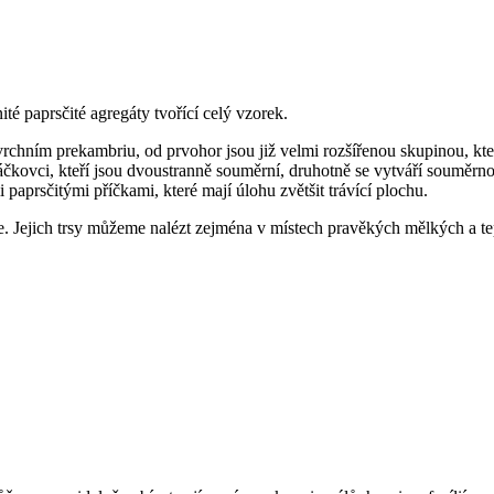
ité paprsčité agregáty tvořící celý vzorek.
e svrchním prekambriu, od prvohor jsou již velmi rozšířenou skupinou, k
í láčkovci, kteří jsou dvoustranně souměrní, druhotně se vytváří soumě
 paprsčitými příčkami, které mají úlohu zvětšit trávící plochu.
lie. Jejich trsy můžeme nalézt zejména v místech pravěkých mělkých a t