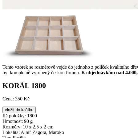
Tento vzorek se rozměrově vejde do jednoho z políček kvalitního dř
byl kompletně vyrobený českou firmou.
K objednávkám nad 4.000,
KORÁL 1800
Cena:
350 Kč
ID položky:
1800
Hmotnost:
90 g
Rozměry:
10 x 2,5 x 2 cm
Lokalita:
Alnif-Zagora, Maroko
Typ:
Fosílie