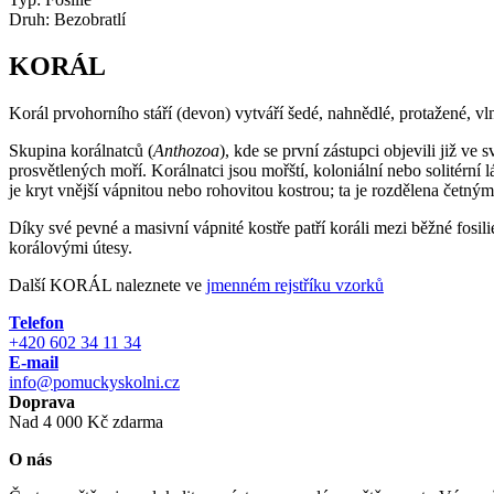
Druh:
Bezobratlí
KORÁL
Korál prvohorního stáří (devon) vytváří šedé, nahnědlé, protažené, vln
Skupina korálnatců (
Anthozoa
), kde se první zástupci objevili již v
prosvětlených moří. Korálnatci jsou mořští, koloniální nebo solitérn
je kryt vnější vápnitou nebo rohovitou kostrou; ta je rozdělena četnými
Díky své pevné a masivní vápnité kostře patří koráli mezi běžné fosi
korálovými útesy.
Další KORÁL naleznete ve
jmenném rejstříku vzorků
Telefon
+420 602 34 11 34
E-mail
info@pomuckyskolni.cz
Doprava
Nad 4 000 Kč zdarma
O nás