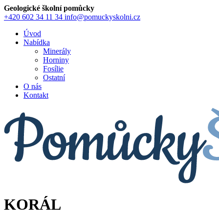
Geologické školní pomůcky
+420 602 34 11 34
info@pomuckyskolni.cz
Úvod
Nabídka
Minerály
Horniny
Fosílie
Ostatní
O nás
Kontakt
KORÁL