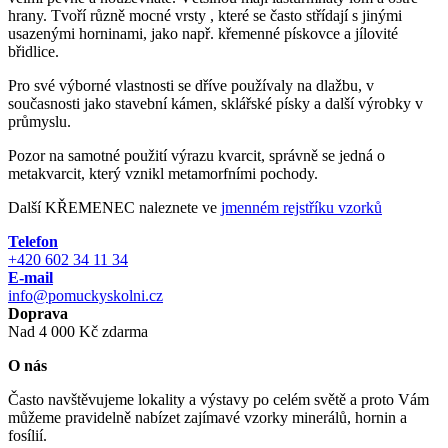
hrany. Tvoří různě mocné vrsty , které se často střídají s jinými
usazenými horninami, jako např. křemenné pískovce a jílovité
břidlice.
Pro své výborné vlastnosti se dříve používaly na dlažbu, v
současnosti jako stavební kámen, sklářské písky a další výrobky v
průmyslu.
Pozor na samotné použití výrazu kvarcit, správně se jedná o
metakvarcit, který vznikl metamorfními pochody.
Další KŘEMENEC naleznete ve
jmenném rejstříku vzorků
Telefon
+420 602 34 11 34
E-mail
info@pomuckyskolni.cz
Doprava
Nad 4 000 Kč zdarma
O nás
Často navštěvujeme lokality a výstavy po celém světě a proto Vám
můžeme pravidelně nabízet zajímavé vzorky minerálů, hornin a
fosílií.