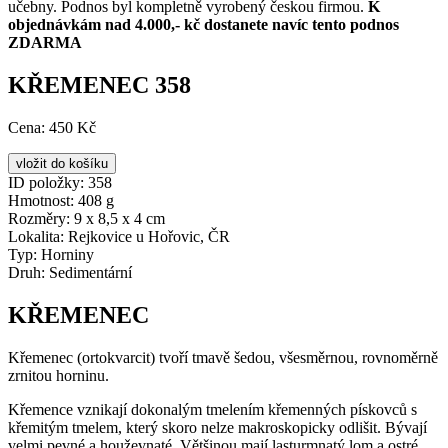
učebny. Podnos byl kompletně vyrobený českou firmou.
K
objednávkám nad 4.000,- kč dostanete navíc tento podnos
ZDARMA
KŘEMENEC 358
Cena:
450 Kč
ID položky:
358
Hmotnost:
408 g
Rozměry:
9 x 8,5 x 4 cm
Lokalita:
Rejkovice u Hořovic, ČR
Typ:
Horniny
Druh:
Sedimentární
KŘEMENEC
Křemenec (ortokvarcit) tvoří tmavě šedou, všesměrnou, rovnoměrně
zrnitou horninu.
Křemence vznikají dokonalým tmelením křemenných pískovců s
křemitým tmelem, který skoro nelze makroskopicky odlišit. Bývají
velmi pevné a houževnaté. Většinou mají lasturmnatý lom a ostré