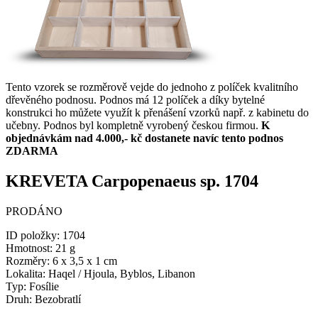
Tento vzorek se rozměrově vejde do jednoho z políček kvalitního
dřevěného podnosu. Podnos má 12 políček a díky bytelné
konstrukci ho můžete využít k přenášení vzorků např. z kabinetu do
učebny. Podnos byl kompletně vyrobený českou firmou.
K
objednávkám nad 4.000,- kč dostanete navíc tento podnos
ZDARMA
KREVETA Carpopenaeus sp. 1704
PRODÁNO
ID položky:
1704
Hmotnost:
21 g
Rozměry:
6 x 3,5 x 1 cm
Lokalita:
Haqel / Hjoula, Byblos, Libanon
Typ:
Fosílie
Druh:
Bezobratlí