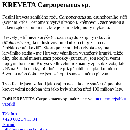
KREVETA Carpopenaeus sp.
Fosilní kreveta zaniklého rodu
Carpopenaeus
sp. druhohorního stáří
(svrchní křída - cenoman) vytváří tenkou, krémovou, zachovalou a
tlakem zploštělou krustu, kde je patrné tělo, nohy i tykadla.
Krevety patří mezi korýše (
Crustacea
) do skupiny rakovců
(
Malacostraca
), kde doslovný překlad z řečtiny znamená
"měkkoschránkovití". Skoro po celou dobu života - vyjma
larválního stadia - mají krevety vápníkem vyztužený krunýř, takže
díky této silné mineralizaci pokožky (kutikuly) jsou korýši velmi
hojnými fosíliemi. Korýši vedli velmi rozmanitý způsob života, kde
většina žila benticky, při dně, ale přizpůsobili se i plankonnímu
životu a nebo dokonce jsou schopni samostatnému plavání.
Tyto fosílie jsem zařadil jako zajímavost, kde je současná podoba
krevet velmi podobná těm jako byly zhruba před 100 miliony lety.
Další KREVETA Carpopenaeus sp. naleznete ve
jmenném rejstříku
vzorků
Telefon
+420 602 34 11 34
E-mail
info@pomuckyskolni.cz