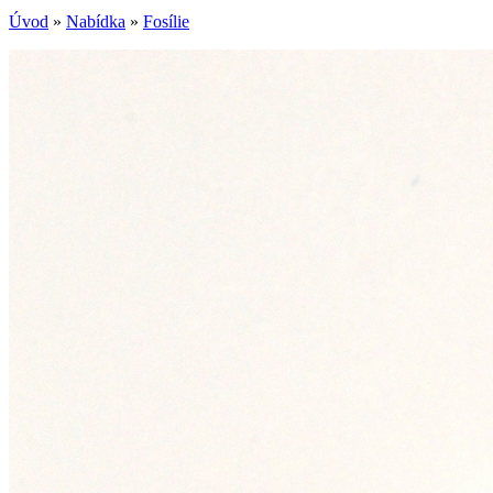
Úvod
»
Nabídka
»
Fosílie