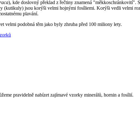
raca
), kde doslovný překlad z řečtiny znamená "měkkoschránkovití". Sk
 (kutikuly) jsou korýši velmi hojnými fosíliemi. Korýši vedli velmi rozm
mostatnému plavání.
evet velmi podobná těm jako byly zhruba před 100 miliony lety.
vzorků
eme pravidelně nabízet zajímavé vzorky minerálů, hornin a fosílií.