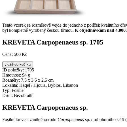
Tento vzorek se rozměrově vejde do jednoho z políček kvalitního dř
byl kompletně vyrobený českou firmou.
K objednávkám nad 4.000,
KREVETA Carpopenaeus sp. 1705
Cena:
500 Kč
ID položky:
1705
Hmotnost:
94 g
Rozměry:
7,5 x 3,5 x 2,5 cm
Lokalita:
Haqel / Hjoula, Byblos, Libanon
Typ:
Fosílie
Druh:
Bezobratlí
KREVETA Carpopenaeus sp.
Fosilní kreveta zaniklého rodu
Carpopenaeus
sp. druhohorního stáří (