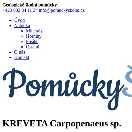
Geologické školní pomůcky
+420 602 34 11 34
info@pomuckyskolni.cz
Úvod
Nabídka
Minerály
Horniny
Fosílie
Ostatní
O nás
Kontakt
KREVETA Carpopenaeus sp.