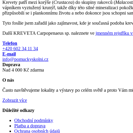
Krevety patří mezi korýše (
Crustacea
) do skupiny rakovců (
Malacost
vápníkem vyztužený krunýř, takže díky této silné mineralizaci pokožky
přizpůsobili se i plankonnímu životu a nebo dokonce jsou schopni sa
Tyto fosílie jsem zařadil jako zajímavost, kde je současná podoba kr
Další KREVETA Carpopenaeus sp. naleznete ve
jmenném rejstříku 
Telefon
+420 602 34 11 34
E-mail
info@pomuckyskolni.cz
Doprava
Nad 4 000 Kč zdarma
O nás
Často navštěvujeme lokality a výstavy po celém světě a proto Vám můž
Zobrazit více
Důležité odkazy
Obchodní podmínky
Platba a doprava
Ochrana osobních údajů