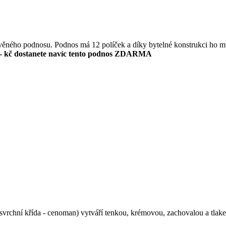
evěného podnosu. Podnos má 12 políček a díky bytelné konstrukci ho m
- kč dostanete navíc tento podnos ZDARMA
svrchní křída - cenoman) vytváří tenkou, krémovou, zachovalou a tlakem 