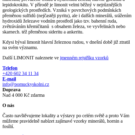
lepidokrokitu. V přírodě je limonit velmi běžný v nejrůznějších
geologických prostředích. Vzniká v povrchových podmínkách
přeměnou sulfidů (nejčastěji pyritu), ale i dalších minerálů, srážením
hydroxidů železave vodním prostředí jako tzv. bahenní ruda,
zvětráváním křemičitanů s obsahem železa, ve vyvřelinách nebo
skarnech. též přeměnou sideritu a ankeritu.
Kdysi býval limonit hlavní železnou rudou, v dnešní době již ztratil
na svém významu.
Další LIMONIT naleznete ve
jmenném rejstříku vzorků
Telefon
+420 602 34 11 34
E-mail
info@pomuckyskolni.cz
Doprava
Nad 4 000 Kč zdarma
O nás
Často navštěvujeme lokality a výstavy po celém světě a proto Vám
můžeme pravidelně nabízet zajímavé vzorky minerálů, hornin a
fosílií.