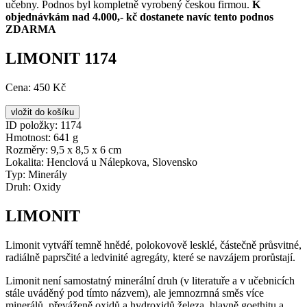
učebny. Podnos byl kompletně vyrobený českou firmou.
K
objednávkám nad 4.000,- kč dostanete navíc tento podnos
ZDARMA
LIMONIT 1174
Cena:
450 Kč
ID položky:
1174
Hmotnost:
641 g
Rozměry:
9,5 x 8,5 x 6 cm
Lokalita:
Henclová u Nálepkova, Slovensko
Typ:
Minerály
Druh:
Oxidy
LIMONIT
Limonit vytváří temně hnědé, polokovově lesklé, částečně průsvitné,
radiálně paprsčité a ledvinité agregáty, které se navzájem prorůstají.
Limonit není samostatný minerální druh (v literatuře a v učebnicích
stále uváděný pod tímto názvem), ale jemnozrnná směs více
minerálů, převáženě oxidů a hydroxidů železa, hlavně goethitu a