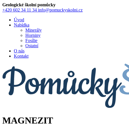
Geologické školní pomůcky
+420 602 34 11 34
info@pomuckyskolni.cz
Úvod
Nabídka
Minerály
Horniny
Fosílie
Ostatní
O nás
Kontakt
MAGNEZIT