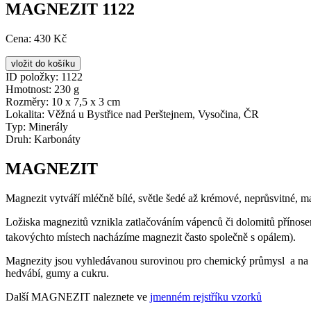
MAGNEZIT 1122
Cena:
430 Kč
ID položky:
1122
Hmotnost:
230 g
Rozměry:
10 x 7,5 x 3 cm
Lokalita:
Věžná u Bystřice nad Perštejnem, Vysočina, ČR
Typ:
Minerály
Druh:
Karbonáty
MAGNEZIT
Magnezit vytváří mléčně bílé, světle šedé až krémové, neprůsvitné, ma
Ložiska magnezitů vznikla zatlačováním vápenců či dolomitů přínose
takovýchto místech nacházíme magnezit často společně s opálem).
Magnezity jsou vyhledávanou surovinou pro chemický průmysl a na vý
hedvábí, gumy a cukru.
Další MAGNEZIT naleznete ve
jmenném rejstříku vzorků