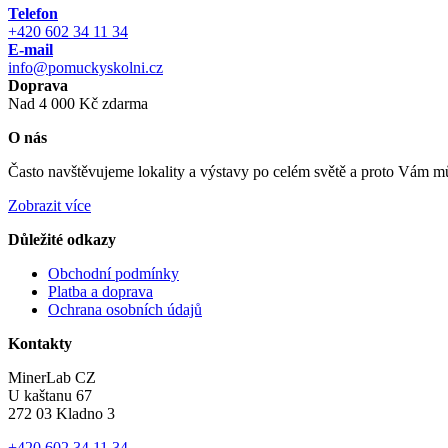
Telefon
+420 602 34 11 34
E-mail
info@pomuckyskolni.cz
Doprava
Nad 4 000 Kč zdarma
O nás
Často navštěvujeme lokality a výstavy po celém světě a proto Vám můž
Zobrazit více
Důležité odkazy
Obchodní podmínky
Platba a doprava
Ochrana osobních údajů
Kontakty
MinerLab CZ
U kaštanu 67
272 03 Kladno 3
+420 602 34 11 34