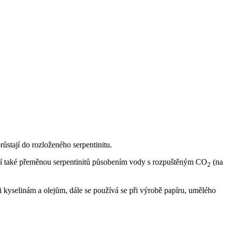
ůstají do rozloženého serpentinitu.
ají také přeměnou serpentinitů působením vody s rozpuštěným CO
(na
2
kyselinám a olejům, dále se používá se při výrobě papíru, umělého