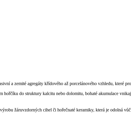
sivní a zemité agregáty křídového až porcelánového vzhledu, které pror
m hořčíku do struktury kalcitu nebo dolomitu, bohaté akumulace vnik
robu žáruvzdorných cihel či hořečnaté keramiky, která je odolná vůči 