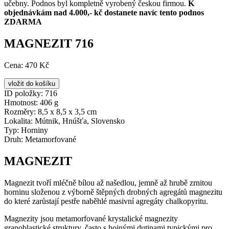
učebny. Podnos byl kompletně vyrobený českou firmou.
K
objednávkám nad 4.000,- kč dostanete navíc tento podnos
ZDARMA
MAGNEZIT 716
Cena:
470 Kč
ID položky:
716
Hmotnost:
406 g
Rozměry:
8,5 x 8,5 x 3,5 cm
Lokalita:
Mútnik, Hnúšťa, Slovensko
Typ:
Horniny
Druh:
Metamorfované
MAGNEZIT
Magnezit tvoří mléčně bílou až našedlou, jemně až hrubě zrnitou
horninu složenou z výborně štěpných drobných agregátů magnezitu
do které zarůstají pestře naběhlé masivní agregáty chalkopyritu.
Magnezity jsou metamorfované krystalické magnezity
granoblastické struktury, často s hojnými dutinami typickými pro