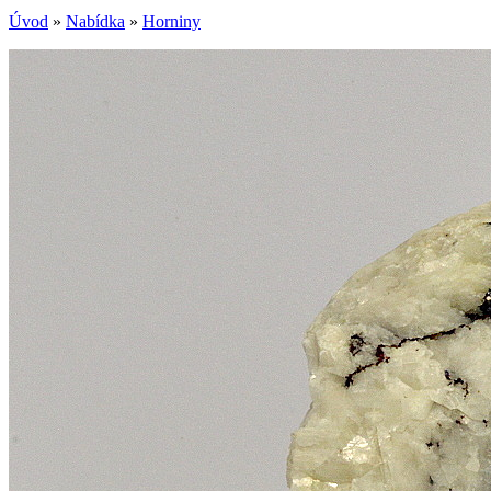
Úvod
»
Nabídka
»
Horniny