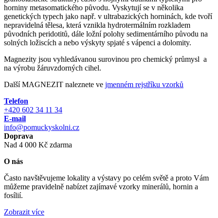
horniny metasomatického původu. Vyskytují se v několika
genetických typech jako např. v ultrabazických horninách, kde tvoří
nepravidelná tělesa, která vznikla hydrotermálním rozkladem
původních peridotitů, dále ložní polohy sedimentárního původu na
solných ložiscích a nebo výskyty spjaté s vápenci a dolomity.
Magnezity jsou vyhledávanou surovinou pro chemický průmysl a
na výrobu žáruvzdorných cihel.
Další MAGNEZIT naleznete ve
jmenném rejstříku vzorků
Telefon
+420 602 34 11 34
E-mail
info@pomuckyskolni.cz
Doprava
Nad 4 000 Kč zdarma
O nás
Často navštěvujeme lokality a výstavy po celém světě a proto Vám
můžeme pravidelně nabízet zajímavé vzorky minerálů, hornin a
fosílií.
Zobrazit více