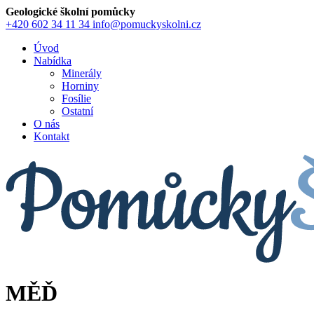
Geologické školní pomůcky
+420 602 34 11 34
info@pomuckyskolni.cz
Úvod
Nabídka
Minerály
Horniny
Fosílie
Ostatní
O nás
Kontakt
MĚĎ