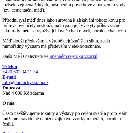
ložisek, zejména žilných, působením povrchové a podzemní vody
(tzv. cementační měď).
Přírodní ryzí měď dnes jako surovina k získávání tohoto kovu pro
průmyslové účely neslouží, na to jsou její výskyty příliš vzácné -
jako rudy mědi se využívají hlavně chalkopyrit, bornit a chalkozín.
Měď slouží především k výrobě nejrůznějších slitin, zcela
mimořádný význam má především v elektrotechnice.
Další MĚĎ naleznete ve
jmenném rejstříku vzorků
Telefon
+420 602 34 11 34
E-mail
info@pomuckyskolni.cz
Doprava
Nad 4 000 Kč zdarma
O nás
Často navštěvujeme lokality a výstavy po celém světě a proto Vám
můžeme pravidelně nabízet zajímavé vzorky minerálů, hornin a
fosílií.