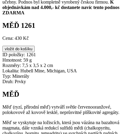
učebny. Podnos byl kompletně vyrobený českou firmou.
K
objednávkám nad 4.000,- kč dostanete navíc tento podnos
ZDARMA
MĚĎ 1261
Cena:
430 Kč
ID položky:
1261
Hmotnost:
59 g
Rozměry:
7,5 x 3,5 x 2 cm
Lokalita:
Hubell Mine, Michigan, USA
Typ:
Minerály
Druh:
Prvky
MĚĎ
Měď (ryzí, přírodní měď) vytváří světle červenooranžové,
polokovově až kovově lesklé, neprůsvitné plíškovité agregáty.
Měď se vyskytuje na ložiscích, která jsou vázána na bazaltová
magmata, dále vzniká redukcí sulfidů mědi (chalkopyritu,
chalkozínu, bornitu, tetreadritu) ve svrchních partiích rudních