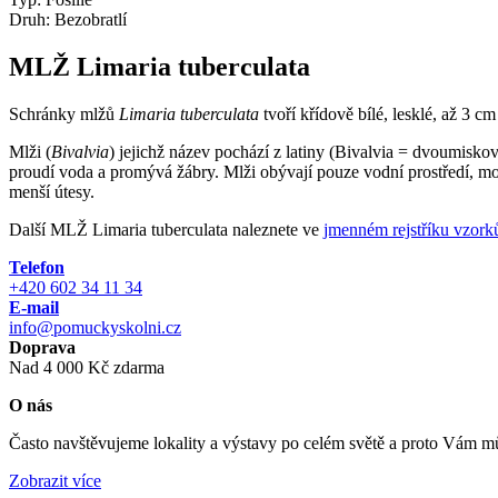
Druh:
Bezobratlí
MLŽ Limaria tuberculata
Schránky mlžů
Limaria tuberculata
tvoří křídově bílé, lesklé, až 3 
Mlži (
Bivalvia
) jejichž název pochází z latiny (Bivalvia = dvoumiskovi
proudí voda a promývá žábry. Mlži obývají pouze vodní prostředí, moř
menší útesy.
Další MLŽ Limaria tuberculata naleznete ve
jmenném rejstříku vzork
Telefon
+420 602 34 11 34
E-mail
info@pomuckyskolni.cz
Doprava
Nad 4 000 Kč zdarma
O nás
Často navštěvujeme lokality a výstavy po celém světě a proto Vám můž
Zobrazit více