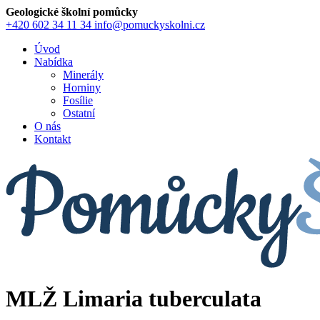
Geologické školní pomůcky
+420 602 34 11 34
info@pomuckyskolni.cz
Úvod
Nabídka
Minerály
Horniny
Fosílie
Ostatní
O nás
Kontakt
MLŽ Limaria tuberculata