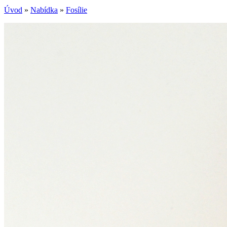
Úvod
»
Nabídka
»
Fosílie