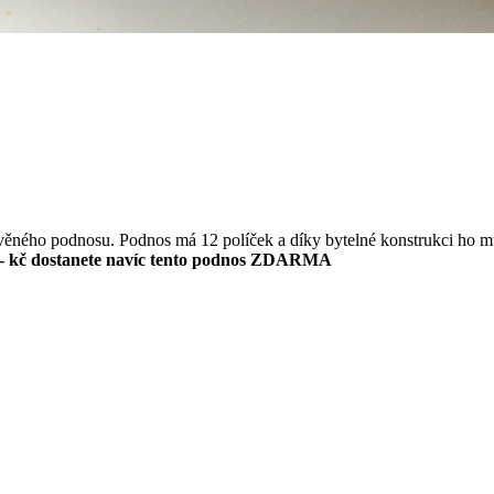
evěného podnosu. Podnos má 12 políček a díky bytelné konstrukci ho m
- kč dostanete navíc tento podnos ZDARMA