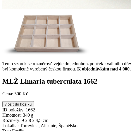
Tento vzorek se rozměrově vejde do jednoho z políček kvalitního dř
byl kompletně vyrobený českou firmou.
K objednávkám nad 4.000,
MLŽ Limaria tuberculata 1662
Cena:
500 Kč
ID položky:
1662
Hmotnost:
340 g
Rozměry:
9 x 8 x 4,5 cm
Lokalita:
Torrevieja, Alicante, Španělsko
Typ:
Fosílie