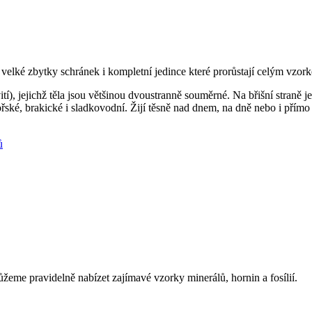
cm velké zbytky schránek i kompletní jedince které prorůstají celým vzo
tí), jejichž těla jsou většinou dvoustranně souměrné. Na břišní straně 
ské, brakické i sladkovodní. Žijí těsně nad dnem, na dně nebo i přímo 
ů
eme pravidelně nabízet zajímavé vzorky minerálů, hornin a fosílií.