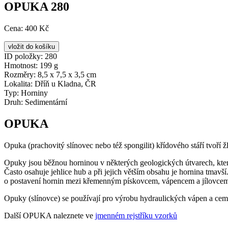
OPUKA 280
Cena:
400 Kč
ID položky:
280
Hmotnost:
199 g
Rozměry:
8,5 x 7,5 x 3,5 cm
Lokalita:
Dříň u Kladna, ČR
Typ:
Horniny
Druh:
Sedimentární
OPUKA
Opuka (prachovitý slínovec nebo též spongilit) křídového stáří tvoří
Opuky jsou běžnou horninou v některých geologických útvarech, které 
Často osahuje jehlice hub a při jejich větším obsahu je hornina tmavší
o postavení hornin mezi křemenným pískovcem, vápencem a jílovce
Opuky (slínovce) se používají pro výrobu hydraulických vápen a cemen
Další OPUKA naleznete ve
jmenném rejstříku vzorků