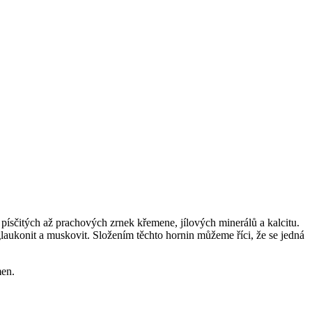
 písčitých až prachových zrnek křemene, jílových minerálů a kalcitu.
 glaukonit a muskovit. Složením těchto hornin můžeme říci, že se jedná
men.