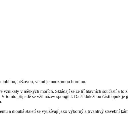
 žlutobílou, béžovou, velmi jemnozrnnou horninu.
vznikaly v mělkých mořích. Skládají se ze tří hlavních součástí a to z
. V tomto případě se vžil název spongilit. Další důležitou částí opuk je
m.
tu a dlouhá staletí se využívají jako výborný a trvanlivý stavební ká