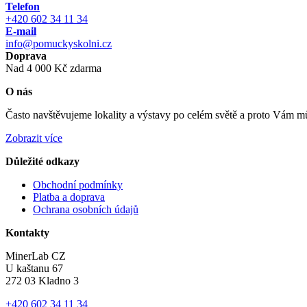
Telefon
+420 602 34 11 34
E-mail
info@pomuckyskolni.cz
Doprava
Nad 4 000 Kč zdarma
O nás
Často navštěvujeme lokality a výstavy po celém světě a proto Vám můž
Zobrazit více
Důležité odkazy
Obchodní podmínky
Platba a doprava
Ochrana osobních údajů
Kontakty
MinerLab CZ
U kaštanu 67
272 03 Kladno 3
+420 602 34 11 34