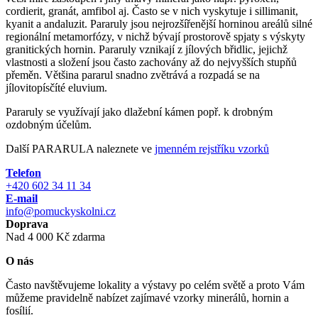
cordierit, granát, amfibol aj. Často se v nich vyskytuje i sillimanit,
kyanit a andaluzit. Pararuly jsou nejrozšířenější horninou areálů silné
regionální metamorfózy, v nichž bývají prostorově spjaty s výskyty
granitických hornin. Pararuly vznikají z jílových břidlic, jejichž
vlastnosti a složení jsou často zachovány až do nejvyšších stupňů
přeměn. Většina pararul snadno zvětrává a rozpadá se na
jílovitopísčíté eluvium.
Pararuly se využívají jako dlažební kámen popř. k drobným
ozdobným účelům.
Další PARARULA naleznete ve
jmenném rejstříku vzorků
Telefon
+420 602 34 11 34
E-mail
info@pomuckyskolni.cz
Doprava
Nad 4 000 Kč zdarma
O nás
Často navštěvujeme lokality a výstavy po celém světě a proto Vám
můžeme pravidelně nabízet zajímavé vzorky minerálů, hornin a
fosílií.