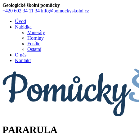
Geologické školní pomůcky
+420 602 34 11 34
info@pomuckyskolni.cz
Úvod
Nabídka
Minerály
Horniny
Fosílie
Ostatní
O nás
Kontakt
PARARULA