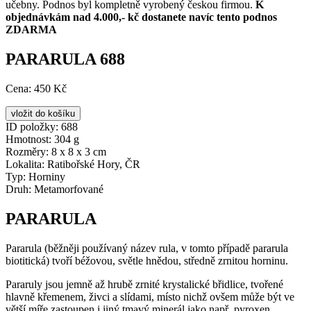
učebny. Podnos byl kompletně vyrobený českou firmou.
K
objednávkám nad 4.000,- kč dostanete navíc tento podnos
ZDARMA
PARARULA 688
Cena:
450 Kč
ID položky:
688
Hmotnost:
304 g
Rozměry:
8 x 8 x 3 cm
Lokalita:
Ratibořské Hory, ČR
Typ:
Horniny
Druh:
Metamorfované
PARARULA
Pararula (běžněji používaný název rula, v tomto případě pararula
biotitická) tvoří béžovou, světle hnědou, středně zrnitou horninu.
Pararuly jsou jemně až hrubě zrnité krystalické břidlice, tvořené
hlavně křemenem, živci a slídami, místo nichž ovšem může být ve
větší míře zastoupen i jiný tmavý minerál jako např. pyroxen,