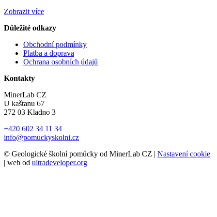
Zobrazit více
Důležité odkazy
Obchodní podmínky
Platba a doprava
Ochrana osobních údajů
Kontakty
MinerLab CZ
U kaštanu 67
272 03 Kladno 3
+420 602 34 11 34
info@pomuckyskolni.cz
© Geologické školní pomůcky od MinerLab CZ |
Nastavení cookie
| web od
ultradeveloper.org