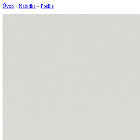
Úvod
»
Nabídka
»
Fosílie