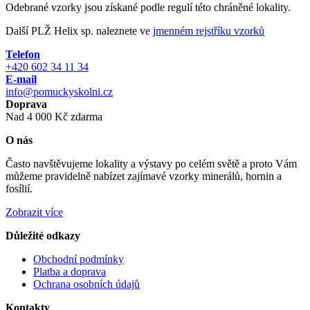
Odebrané vzorky jsou získané podle regulí této chráněné lokality.
Další PLŽ Helix sp. naleznete ve
jmenném rejstříku vzorků
Telefon
+420 602 34 11 34
E-mail
info@pomuckyskolni.cz
Doprava
Nad 4 000 Kč zdarma
O nás
Často navštěvujeme lokality a výstavy po celém světě a proto Vám
můžeme pravidelně nabízet zajímavé vzorky minerálů, hornin a
fosílií.
Zobrazit více
Důležité odkazy
Obchodní podmínky
Platba a doprava
Ochrana osobních údajů
Kontakty