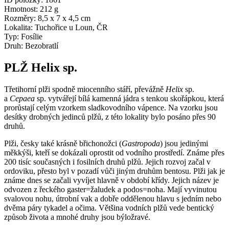
Hmotnost:
212 g
Rozměry:
8,5 x 7 x 4,5 cm
Lokalita:
Tuchořice u Loun, ČR
Typ:
Fosílie
Druh:
Bezobratlí
PLŽ Helix sp.
Třetihorní plži spodně miocenního stáří, převážně
Helix
sp.
a
Cepaea
sp. vytvářejí bílá kamenná jádra s tenkou skořápkou, která
prorůstají celým vzorkem sladkovodního vápence. Na vzorku jsou
desítky drobných jedinců plžů, z této lokality bylo posáno přes 90
druhů.
Plži, česky také krásně břichonožci (
Gastropoda
) jsou jedinými
měkkýši, kteří se dokázali oprostit od vodního prostředí. Známe přes
200 tisíc současných i fosilních druhů plžů. Jejich rozvoj začal v
ordoviku, přesto byl v pozadí vůči jiným druhům bentosu. Plži jak je
známe dnes se začali vyvíjet hlavně v období křídy. Jejich název je
odvozen z řeckého gaster=žaludek a podos=noha. Mají vyvinutou
svalovou nohu, útrobní vak a dobře oddělenou hlavu s jedním nebo
dvěma páry tykadel a očima. Většina vodních plžů vede bentický
způsob života a mnohé druhy jsou býložravé.