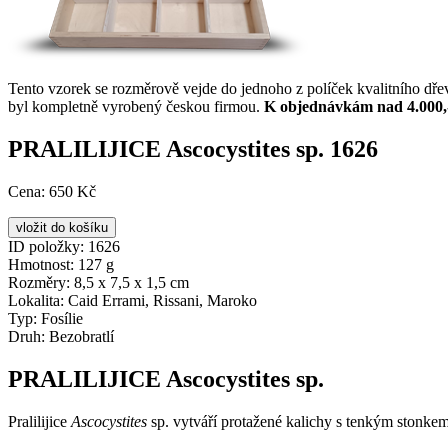
Tento vzorek se rozměrově vejde do jednoho z políček kvalitního dř
byl kompletně vyrobený českou firmou.
K objednávkám nad 4.000,
PRALILIJICE Ascocystites sp. 1626
Cena:
650 Kč
ID položky:
1626
Hmotnost:
127 g
Rozměry:
8,5 x 7,5 x 1,5 cm
Lokalita:
Caid Errami, Rissani, Maroko
Typ:
Fosílie
Druh:
Bezobratlí
PRALILIJICE Ascocystites sp.
Pralilijice
Ascocystites
sp. vytváří protažené kalichy s tenkým stonkem, 