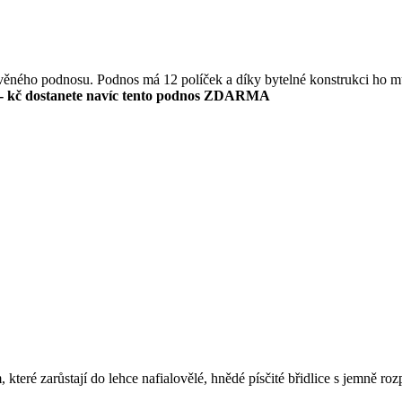
evěného podnosu. Podnos má 12 políček a díky bytelné konstrukci ho m
- kč dostanete navíc tento podnos ZDARMA
které zarůstají do lehce nafialovělé, hnědé písčité břidlice s jemně ro