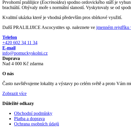
Prvohorní pralilijice (
Eocrinoidea
) spodno ordovického stáří je vyhunu
brachiálií. Obývaly moře s normální slaností. Vyskytovaly se od spo
Kvalitní ukázka které je vhodná především pros sbírkové využití.
Další PRALILIJICE Ascocystites sp. naleznete ve
jmenném rejstříku
Telefon
+420 602 34 11 34
E-mail
info@pomuckyskolni.cz
Doprava
Nad 4 000 Kč zdarma
O nás
Často navštěvujeme lokality a výstavy po celém světě a proto Vám můž
Zobrazit více
Důležité odkazy
Obchodní podmínky
Platba a doprava
Ochrana osobních údajů