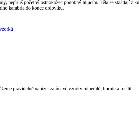
lý, nepříliš početný ostnokožec podobný lilijicím. Těla se skládají z 
dního kambria do konce ordoviku.
 vzorků
eme pravidelně nabízet zajímavé vzorky minerálů, hornin a fosílií.