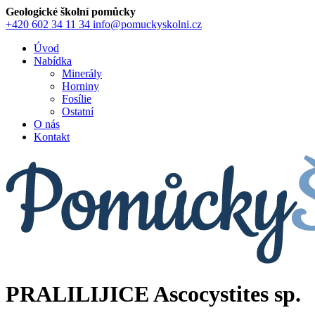
Geologické školní pomůcky
+420 602 34 11 34
info@pomuckyskolni.cz
Úvod
Nabídka
Minerály
Horniny
Fosílie
Ostatní
O nás
Kontakt
PRALILIJICE Ascocystites sp.