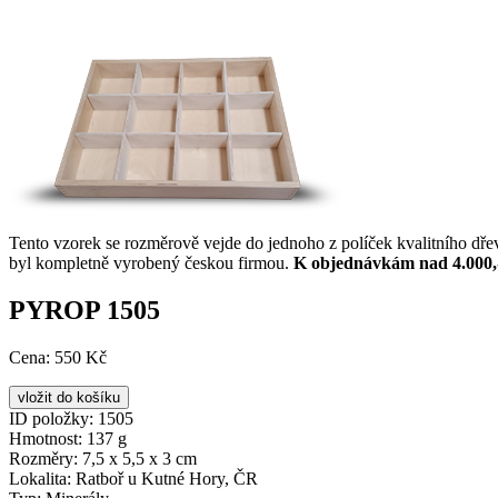
Tento vzorek se rozměrově vejde do jednoho z políček kvalitního dř
byl kompletně vyrobený českou firmou.
K objednávkám nad 4.000,
PYROP 1505
Cena:
550 Kč
ID položky:
1505
Hmotnost:
137 g
Rozměry:
7,5 x 5,5 x 3 cm
Lokalita:
Ratboř u Kutné Hory, ČR