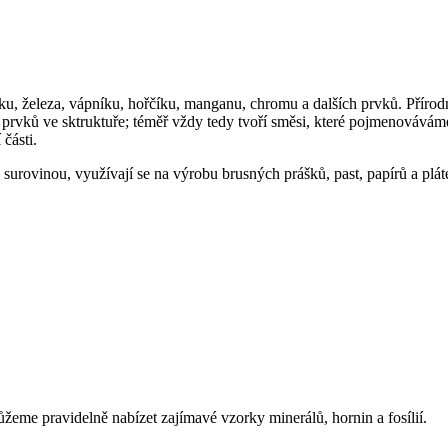
, železa, vápníku, hořčíku, manganu, chromu a dalších prvků. Přírodní
vků ve sktruktuře; téměř vždy tedy tvoří směsi, které pojmenováváme 
 části.
surovinou, využívají se na výrobu brusných prášků, past, papírů a pláte
eme pravidelně nabízet zajímavé vzorky minerálů, hornin a fosílií.