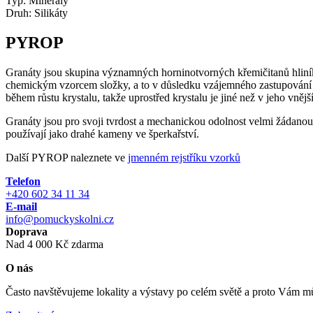
Typ:
Minerály
Druh:
Silikáty
PYROP
Granáty jsou skupina významných horninotvorných křemičitanů hliníku
chemickým vzorcem složky, a to v důsledku vzájemného zastupování pr
během růstu krystalu, takže uprostřed krystalu je jiné než v jeho vnější
Granáty jsou pro svoji tvrdost a mechanickou odolnost velmi žádanou 
používají jako drahé kameny ve šperkařství.
Další PYROP naleznete ve
jmenném rejstříku vzorků
Telefon
+420 602 34 11 34
E-mail
info@pomuckyskolni.cz
Doprava
Nad 4 000 Kč zdarma
O nás
Často navštěvujeme lokality a výstavy po celém světě a proto Vám můž