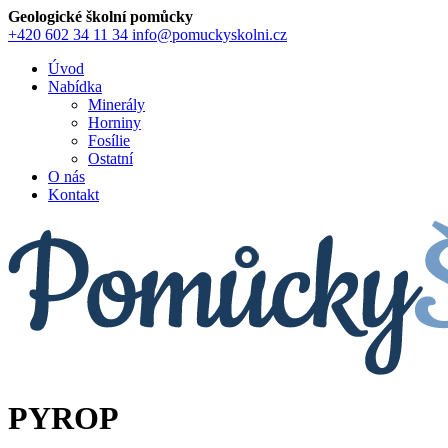
Geologické školní pomůcky
+420 602 34 11 34
info@pomuckyskolni.cz
Úvod
Nabídka
Minerály
Horniny
Fosílie
Ostatní
O nás
Kontakt
PYROP