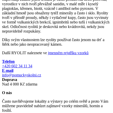
vyrostlice v nich tvoří převážně sanidin, v malé míře i kyselý
plagioklas, křemen, biotit, vzácně i amfibol nebo pyroxen. V
základní hmotě jsou obsaženy tytéž minerály a často i sklo. Ryolity
tvoří v přírodě proudy, někdy i vytlačené kupy, často jsou vyvinuty
ve formě vulkanických brekcií, ignimbritů nebo tufů i vulkanických
skel. Odločnost ryolitů je deskovitá nebo kvádrovitá, nekdy jsou
nepravidelně rozpukány.
Díky svým vlastnostem lze ryolity používat často jenom na drť a
štěrk nebo jako neopracovaný kámen.
Další RYOLIT naleznete ve
jmenném rejstříku vzorků
Telefon
+420 602 34 11 34
E-mail
info@pomuckyskolni.cz
Doprava
Nad 4 000 Kč zdarma
O nás
Často navštěvujeme lokality a výstavy po celém světě a proto Vám
můžeme pravidelně nabízet zajímavé vzorky minerálů, hornin a
fosílií.