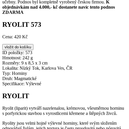
učebny. Podnos byl kompletně vyrobený českou firmou.
K
objednávkám nad 4.000,- kč dostanete navíc tento podnos
ZDARMA
RYOLIT 573
Cena:
420 Kč
ID položky:
573
Hmotnost:
242 g
Rozměry:
9 x 8,5 x 3 cm
Lokalita:
Nízký Tok, Karlova Ves, ČR
Typ:
Horniny
Druh:
Magmatické
Specifikace:
Výlevné
RYOLIT
Ryolit (liparit) vytváří nazelenalou, krémovou, všesměrnou horninu
s porfyrickou stavbou s vyrostlicemi křemene a štěpných živců.
Ryolity jsou velmi hojné výlevné horniny, které svým složením
odpovídají žulám. jejich textura je často proudovitá nebo pórovitá,