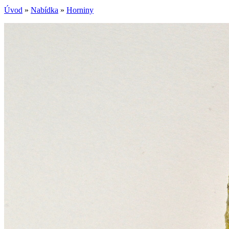
Úvod
»
Nabídka
»
Horniny