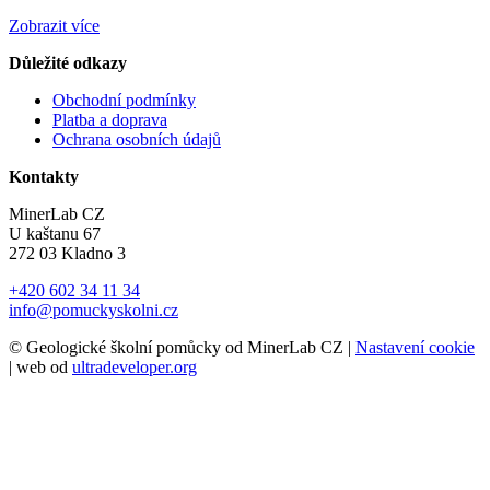
Zobrazit více
Důležité odkazy
Obchodní podmínky
Platba a doprava
Ochrana osobních údajů
Kontakty
MinerLab CZ
U kaštanu 67
272 03 Kladno 3
+420 602 34 11 34
info@pomuckyskolni.cz
© Geologické školní pomůcky od MinerLab CZ |
Nastavení cookie
| web od
ultradeveloper.org