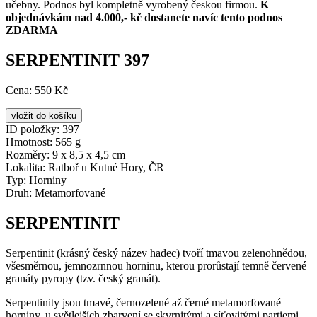
učebny. Podnos byl kompletně vyrobený českou firmou.
K
objednávkám nad 4.000,- kč dostanete navíc tento podnos
ZDARMA
SERPENTINIT 397
Cena:
550 Kč
ID položky:
397
Hmotnost:
565 g
Rozměry:
9 x 8,5 x 4,5 cm
Lokalita:
Ratboř u Kutné Hory, ČR
Typ:
Horniny
Druh:
Metamorfované
SERPENTINIT
Serpentinit (krásný český název hadec) tvoří tmavou zelenohnědou,
všesměrnou, jemnozrnnou horninu, kterou prorůstají temně červené
granáty pyropy (tzv. český granát).
Serpentinity jsou tmavé, černozelené až černé metamorfované
horniny, u světlejších zbarvení se skvrnitými a síťovitými partiemi