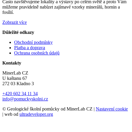
Často navštěvujeme lokality a výstavy po celém světě a proto Vám
můžeme pravidelně nabízet zajímavé vzorky minerálů, hornin a
fosílií.
Zobrazit více
Důležité odkazy
Obchodní podmínky
Platba a doprava
Ochrana osobních údajů
Kontakty
MinerLab CZ
U kaštanu 67
272 03 Kladno 3
+420 602 34 11 34
info@pomuckyskolni.cz
© Geologické školní pomůcky od MinerLab CZ |
Nastavení cookie
| web od
ultradeveloper.org