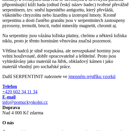
připomínající kůži hada (odtud český název hadec) tvořené převážně
serpentinem, tzv. směsí lupenitého antigoritu, který převládá,
vláknitého chryzolitu nebo lizarditu a izotropní hmoty. Kromě
serpentinu a dosti častého granátu jsou v serpentinitech zastoupeny
pyroxeny, tremolit, brucit, rudní minerály magnetit, chromit aj.
Na serpentiny jsou vázána ložiska platiny, chrómu a některá ložiska
niklu, proto je těmto horninám věnována značná pozornost.
Většina hadců je silně rozpukána, ale nerozpukané horniny jsou
velmi houževnaté, dobře opracovatelné a leštitelné. Proto jsou
vyhledávány jako materiál na štěrk, obkladový kámen i jako
materiál vhodný pro sochařské práce.
Další SERPENTINIT naleznete ve
jmenném rejstříku vzorků
Telefon
+420 602 34 11 34
E-mail
info@pomuckyskolni.cz
Doprava
Nad 4 000 Kč zdarma
O nás