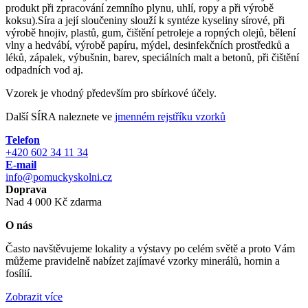
produkt při zpracování zemního plynu, uhlí, ropy a při výrobě
koksu).Síra a její sloučeniny slouží k syntéze kyseliny sírové, při
výrobě hnojiv, plastů, gum, čištění petroleje a ropných olejů, bělení
vlny a hedvábí, výrobě papíru, mýdel, desinfekčních prostředků a
léků, zápalek, výbušnin, barev, speciálních malt a betonů, při čištění
odpadních vod aj.
Vzorek je vhodný především pro sbírkové účely.
Další SÍRA naleznete ve
jmenném rejstříku vzorků
Telefon
+420 602 34 11 34
E-mail
info@pomuckyskolni.cz
Doprava
Nad 4 000 Kč zdarma
O nás
Často navštěvujeme lokality a výstavy po celém světě a proto Vám
můžeme pravidelně nabízet zajímavé vzorky minerálů, hornin a
fosílií.
Zobrazit více