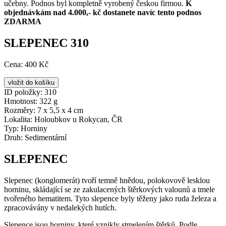
učebny. Podnos byl kompletně vyrobený českou firmou.
K
objednávkám nad 4.000,- kč dostanete navíc tento podnos
ZDARMA
SLEPENEC 310
Cena:
400 Kč
ID položky:
310
Hmotnost:
322 g
Rozměry:
7 x 5,5 x 4 cm
Lokalita:
Holoubkov u Rokycan, ČR
Typ:
Horniny
Druh:
Sedimentární
SLEPENEC
Slepenec (konglomerát) tvoří temně hnědou, polokovově lesklou
horninu, skládající se ze zakulacených štěrkových valounů a tmele
tvořeného hematitem. Tyto slepence byly těženy jako ruda železa a
zpracovávány v nedalekých hutích.
Slepence jsou horniny, které vznikly stmelením štěrků. Podle