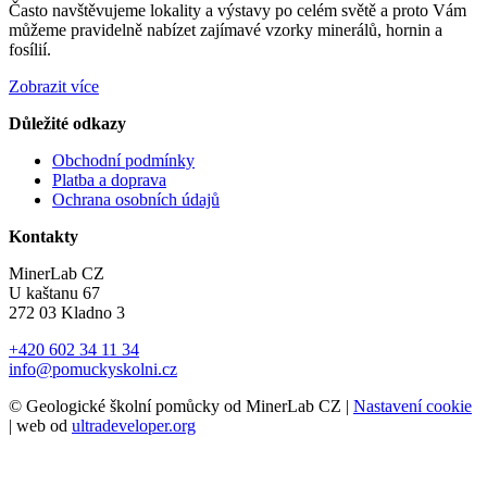
Často navštěvujeme lokality a výstavy po celém světě a proto Vám
můžeme pravidelně nabízet zajímavé vzorky minerálů, hornin a
fosílií.
Zobrazit více
Důležité odkazy
Obchodní podmínky
Platba a doprava
Ochrana osobních údajů
Kontakty
MinerLab CZ
U kaštanu 67
272 03 Kladno 3
+420 602 34 11 34
info@pomuckyskolni.cz
© Geologické školní pomůcky od MinerLab CZ |
Nastavení cookie
| web od
ultradeveloper.org