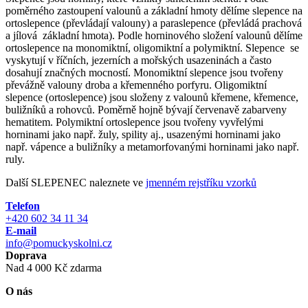
poměrného zastoupení valounů a základní hmoty dělíme slepence na
ortoslepence (převládají valouny) a paraslepence (převládá prachová
a jílová základní hmota). Podle horninového složení valounů dělíme
ortoslepence na monomiktní, oligomiktní a polymiktní. Slepence se
vyskytují v říčních, jezerních a mořských usazeninách a často
dosahují značných mocností. Monomiktní slepence jsou tvořeny
převážně valouny droba a křemenného porfyru. Oligomiktní
slepence (ortoslepence) jsou složeny z valounů křemene, křemence,
buližníků a rohovců. Poměrně hojně bývají červenavě zabarveny
hematitem. Polymiktní ortoslepence jsou tvořeny vyvřelými
horninami jako např. žuly, spility aj., usazenými horninami jako
např. vápence a buližníky a metamorfovanými horninami jako např.
ruly.
Další SLEPENEC naleznete ve
jmenném rejstříku vzorků
Telefon
+420 602 34 11 34
E-mail
info@pomuckyskolni.cz
Doprava
Nad 4 000 Kč zdarma
O nás